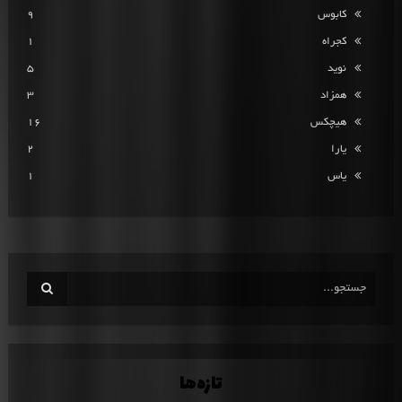
کابوس
9
کجراه
1
نوید
5
همزاد
3
هیچکس
16
یارا
2
یاس
1
تازه‌ها