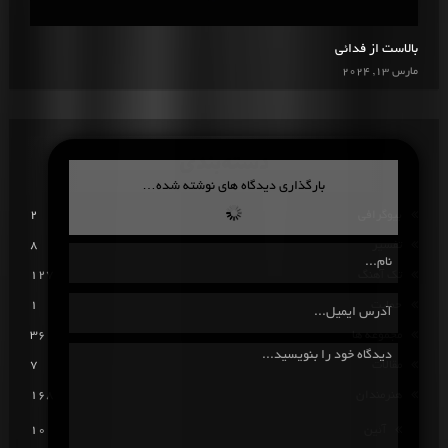
بالاست از فدائی
مارس 13, 2024
دسته‌بندی
بارگذاری دیدگاه های نوشته شده…
بیوگرافی
2
تفسیر
8
تک آهنگ
127
حمایت
1
مجموعه ها
36
مقالات
7
هنرمندان
168
آئین
10