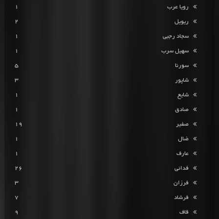
رویا عرب
1
ریویل
2
سجاد رجبی
1
سهیل سرب
1
سورنا
5
شاپور
3
شایع
1
صادق
1
صفیر
19
ضال
1
عارف
1
فدائی
26
فرزان
3
فرشاد
7
قاف
9