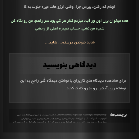
اونام که رفتن، بپرس چرا، وقتی آرزو هات میره جلوت به گا
همه میخوان برن اون ور آب، میزنم کنار هر کی بود سر راهم،
من رو نگاه کن
شبیه من نشی، حساب نمیبره اهلی از وحشی
شاید نموندن درسته… شاید…
دیدگاهی بنویسید
برای مشاهده دیدگاه های کاربران یا نوشتن دیدگاه کُلی راجع به این
نوشته روی آیکون رو به رو کلیک کنید.
برچسب‌ها:
Hip Hop
Maghz Rap
Maqz Rap
MaqzRap
Rap
text آب از آئین
آئین
آب
آب از آئین
آخرین آهنگ های آئین
آلبوم جدید آئین
آهنگ آب از آئین
آهنگ جدید آئین
اخبار رپ
اخبار هیپ هاپ
به روزترین سایت رپ
بیوگرافی
بیوگرافی آئین
تاریخ انتشار آب
تاریخ انتشار آهنگ آب
تاریخ انتشار آهنگ آب از آئین
تسکت آهنگ آب از آئین
تفسیر آب
تفسیر آهنگ
تفسیر آهنگ آئین
تفسیر آهنگ آب
تفسیر آهنگ آب از آئین
تفسیر آهنگ رپ
تفسیر آهنگ های آئین
تکست آب
تکست آب از آئین
تکست آهنگ آب
توضیحات آب
توضیحات آهنگ آب
جدیدترین های رپ
دانلود آب
دانلود آهنگ آئین
دانلود آهنگ آب
دانلود آهنگ آب از آئین
دانلود آهنگ جدید
دانلود آهنگ جدید آب
دانلود آهنگ جدید هیپ هاپ
دانلود آهنگ رپ
دانلود آهنگ رپ جدید
درباره آئین
درباره آهنگ آب
رپ
رپ چیست
رپر
رپر آئین
رپکن
رپکن آئین
زندگی نامه آئین
سال های فعالیت آئین
سن آئین
شروع به کار آئین
فول آلبوم آئین
متن آب
متن آهنگ آب