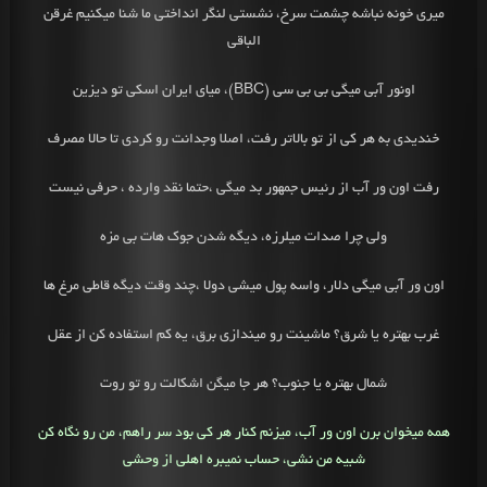
میری خونه نباشه چشمت سرخ، نشستی لنگر انداختی ما شنا میکنیم غرقن
الباقی
اونور آبی میگی بی بی سی (BBC)، میای ایران اسکی تو دیزین
خندیدی به هر کی از تو بالاتر رفت، اصلا وجدانت رو کردی تا حالا مصرف
رفت اون ور آب از رئیس جمهور بد میگی ،حتما نقد وارده ، حرفی نیست
ولی چرا صدات میلرزه، دیگه شدن جوک هات بی مزه
اون ور آبی میگی دلار، واسه پول میشی دولا ،چند وقت دیگه قاطی مرغ ها
غرب بهتره یا شرق؟ ماشینت رو میندازی برق، یه کم استفاده کن از عقل
شمال بهتره یا جنوب؟ هر جا میگن اشکالت رو تو روت
همه میخوان برن اون ور آب، میزنم کنار هر کی بود سر راهم،
من رو نگاه کن
شبیه من نشی، حساب نمیبره اهلی از وحشی