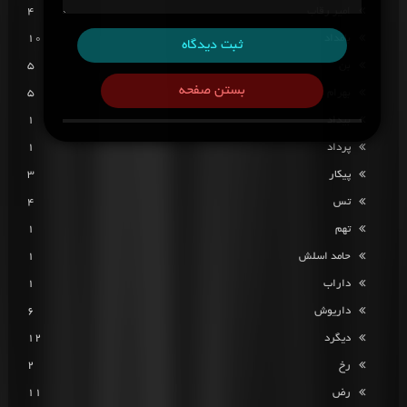
امیر رقاب
4
بامداد
10
ثبت دیدگاه
بن
5
بستن صفحه
بهرام
5
بیداد
1
پرداد
1
پیکار
3
تس
4
تهم
1
حامد اسلش
1
داراب
1
داریوش
6
دیگرد
12
رخ
2
رض
11