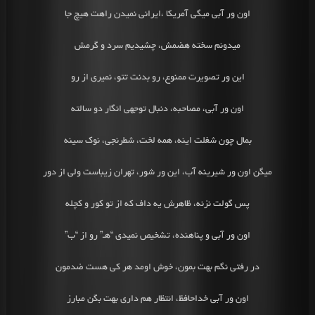
اون ور آبی میگی آمریکا ،ایرانی نمیدن راهت هیچ جا
میدونم سخته هضمش، چشیدیم سرد و گرمش
این ور تصویرت ممنوع، رو بدنت تتو، نمیری از رو
اون ور آبی، مصاحبه، دنبال توجهی انگار دو سالته
بمال چون شغلت اینه، همه لخت، شطرنجی، نوک سینه
میگن اون ور شیرینه آب، این ور شور، تهران زیباست ولی از دور
پس گولت نزنه، ظاهرش یه داف که از تو کور و کچله
اون ور آبی و پناهنده، تشخیص نمیدی “هـ” رو از “ب”
در رفتی نگم بهت بمون، خوش اومد هر کی هست ضدمون
اون ور آبی خداحافظ، انتظار هم داری بهت بگن مبارز