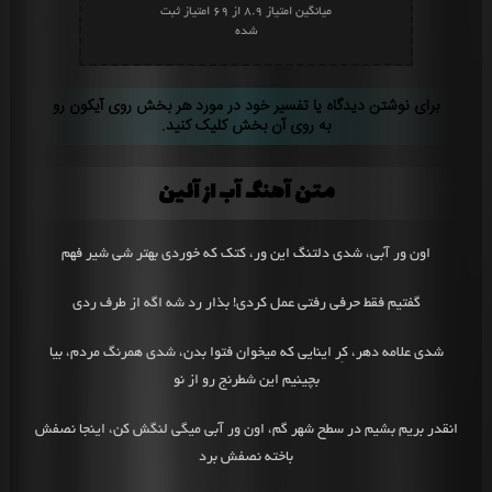
میانگین امتیاز
8.9
از
69
امتیاز ثبت
شده
برای نوشتن دیدگاه یا تفسیر خود در مورد هر بخش روی آیکون رو
به روی آن بخش کلیک کنید.
متن آهنگ آب از آئین
اون ور آبی، شدی دلتنگ این ور، کتک که خوردی بهتر شی شیر فهم
گفتیم فقط حرفی رفتی عمل کردی! بذار رد شه اگه از طرف ردی
شدی علامه دهر، کِر اینایی که میخوان فتوا بدن، شدی همرنگ مردم، بیا
بچینیم این شطرنج رو از نو
انقدر بریم بشیم در سطح شهر گم، اون ور آبی میگی لنگش کن، اینجا نصفش
باخته نصفش برد