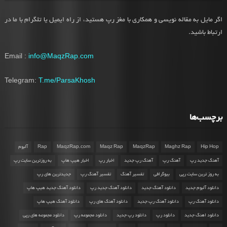
اگر مایل به مقاله نویسی و همکاری با مغز رپ هستید، از راه ایمیل یا تلگرام با ما در
ارتباط باشید.
Email :
info@MaqzRap.com
Telegram:
T.me/ParsaKhosh
برچسب‌ها
Hip Hop
Maghz Rap
MaqzRap
Maqz Rap
MaqzRap.com
Rap
آلبوم
آهنگ جدید رپ
آهنگ رپ
آهنگ رپ جدید
اخبار رپ
اخبار هیپ هاپ
به روزترین سایت رپ
به روز ترین سایت رپی
بیوگرافی
تفسیر آهنگ
تفسیر آهنگ رپ
جدیدترین های رپ
دانلود آلبوم جدید
دانلود آهنگ جدید
دانلود آهنگ جدید رپ
دانلود آهنگ جدید هیپ هاپ
دانلود آهنگ رپ
دانلود آهنگ رپ جدید
دانلود آهنگ های رپ
دانلود آهنگ هیپ هاپ
دانلود اهنگ جدید
دانلود رپ
دانلود رپ جدید
دانلود مجموعه رپ
دانلود مجموعه های رپی