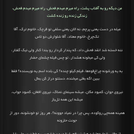
من دیگه رو به آفتاب پشت، راه میرم میدم فحش، راه میرم میدم فحش،
زندگی‌ زنده رو زنده کشت
میله در دست یعنی‌ پرچم، نه الان یعنی‌ سلفی تو قرچک، خانوم ترک، آقا
تک‌چرخ، خانوم معتاد، آقا شلوارش دو تاس
ننه خسته شد انقد فحش داد، که پندار کردار رو بندا کنار ولی‌ نیک گفتار،
ولی‌ کی‌ میخونه هشدار، تو چس فیله چشمای حضار
به یه ورشونه چراغ‌قوه‌ها، فیلم کیلو چنده؟ کی‌ بلده اسم یه نویسنده؟ فقط
ببین اگه بغلی میخنده، دستتو دراز کن بمال
نیروی جوان، کمبود مکان، میشه سینمای نمناک، نیروی افغان، کمبود جواب،
میشه این همه تل‌باز
همینه همه‌چی‌ روکوده، پس چرا در نمیاد جوونه؟، هر روز تو خونشونه، دور از
جونت حلزونه