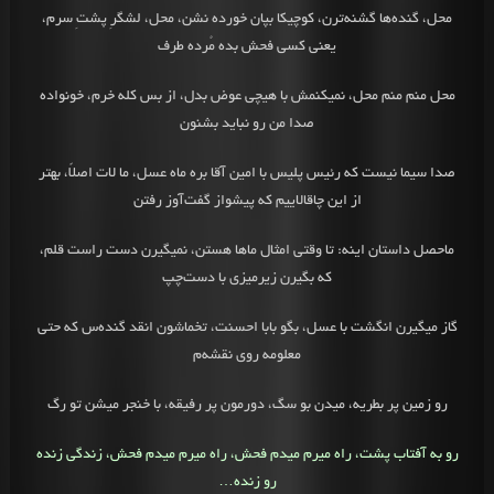
محل، گنده‌ها گشنه‌ترن، کوچیکا بپان خورده نشن، محل، لشگرِ پشتِ سرم،
یعنی‌ کسی‌ فحش بده مُرده طرف
محل منم منم محل، نمیکنمش با هیچی‌ عوض بدل، از بس کله خرم، خونواده
صدا من رو نباید بشنون
صدا سیما نیست که رئیس پلیس با امین آقا بره ماه عسل، ما لات اصلاً، بهتر
از این چاقالاییم که پیشواز گفت‌آوز رفتن
ماحصل داستان اینه: تا وقتی‌ امثال ماها هستن، نمیگیرن دست راست قلم،
که بگیرن زیرمیزی با دست‌چپ
گاز میگیرن انگشت با عسل، بگو بابا احسنت، تخماشون انقد گنده‌س که حتی
معلومه روی نقشه‌م
رو زمین پر بطریه، میدن بو سگ، دورمون پر رفیقه، با خنجر میشن تو رگ
رو به آفتاب پشت، راه میرم میدم فحش، راه میرم میدم فحش، زندگی‌ زنده
رو زنده…