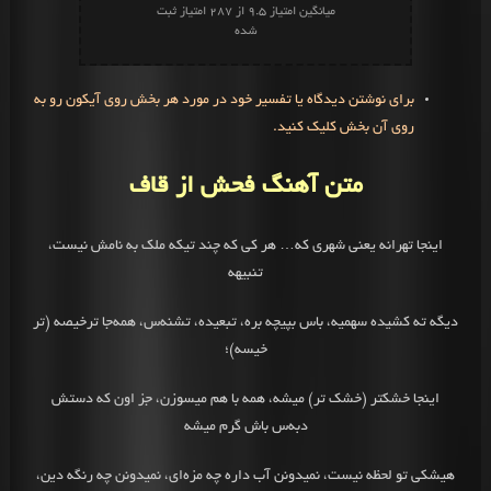
میانگین امتیاز
9.5
از
287
امتیاز ثبت
شده
برای نوشتن دیدگاه یا تفسیر خود در مورد هر بخش روی آیکون رو به
روی آن بخش کلیک کنید.
متن آهنگ فحش از قاف
اینجا تهرانه یعنی‌ شهری که… هر کی‌ که چند تیکه ملک به نامش نیست،
تنبیهه
دیگه ته کشیده سهمیه، باس بپیچه بره، تبعیده، تشنه‌س، همه‌‌جا ترخیصه (تر
خیسه)؛
اینجا خشکتر (خشک تر) میشه، همه با هم میسوزن، جز اون که دستش
دبه‌س باش گرم میشه
هیشکی تو لحظه نیست‌، نمیدونن آب داره چه مزه‌ای، نمیدونن چه رنگه دین،