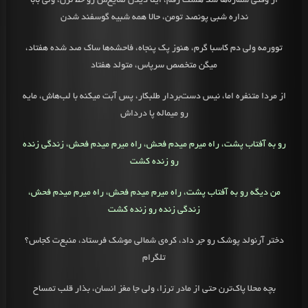
از وقتی‌ شماره‌ها شد هشت رقم، اینا دیدن ضایع‌س رو خط نرن، ولی‌ بابا
نداره شبی‌ پونصد تومن، حالا همه شبیه گوسفند شدن
توورمه ولی‌ دم کاسبا گرم، هنوز پک پنجاه، فاحشه‌ها ساک صد شده هفتاد،
میگن متخصص سرپاس، متولد هفتاد
از مردا متنفره اما، نیس دست‌بردار طلبکار، پس آبت میکنه با لب‌هاش، مایه
رو میماله پا درداش
رو به آفتاب پشت، راه میرم میدم فحش، راه میرم میدم فحش، زندگی‌ زنده
رو زنده کشت
من دیگه رو به آفتاب پشت، راه میرم میدم فحش، راه میرم میدم فحش،
زندگی‌ زنده رو زنده کشت
دختر آرنولد پوشک رو جر داد، کره‌ی شمالی موشک فرستاد، منبع‌ت کجاس؟
تلگرام
بچه محلا پاک‌ترن حتی از مادر ترزا، ولی‌ جا مغز انسان، بذار قلب تمساح