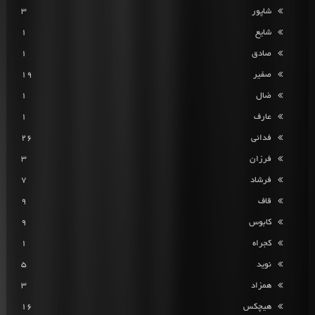
شاپور
3
شایع
1
صادق
1
صفیر
19
ضال
1
عارف
1
فدائی
26
فرزان
3
فرشاد
7
قاف
9
کابوس
9
کجراه
1
نوید
5
همزاد
3
هیچکس
16