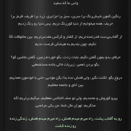
واس ما که سفید
رنگین کمونِ شیش‌رنگ برا سرین، سبز برا جزایری، زرد برا ظریف، قرمز برا
حریف، همه میخوایم از دنیا کوررنگ نریم، پس دنیا رو رنگ زدیم
از آفتاب‌پرست قدرتمندتریم، از کفتار و کرکس مفت‌برتریم، بین مخلوقات کلاً
تکیم، چون بلدیم به هیشکی فرصت ندیم
حرفای بدو بمون گفتن نگیم، بابات زدت، بگو خوردم زمین، گفتن ماشین کو؟
بگو بردن تعمیر، زیرپات خالی‌ باشه مستضعفی
دروغ بگو، لکنت نگیر، ولی‌ فحش نده بذا بگن مؤدبی، حتی با خودمون معذبیم،
بین اتاق و جامعه معلقیم
پیرو کوروش و محمدیم، ولی‌ تو صف اختلاس معطلیم، میگیم برتریم اگه
مذکریم، تهران مال شما، من یکی‌ مرخصی
رو به آفتاب پشت، راه میرم میدم فحش، راه میرم میدم فحش، زندگی‌ زنده
رو زنده کشت