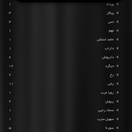
پرداد
1
پیکار
3
تس
4
تهم
1
حامد اسلش
1
داراب
1
داریوش
6
دیگرد
12
رخ
2
رض
11
رویا عرب
1
ریویل
2
سجاد رجبی
1
سهیل سرب
1
سورنا
5