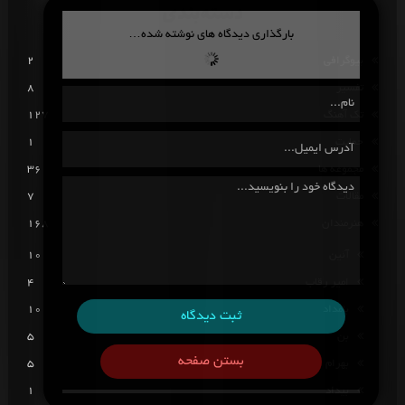
دسته‌بندی
بارگذاری دیدگاه های نوشته شده…
بیوگرافی
2
تفسیر
8
تک آهنگ
127
حمایت
1
مجموعه ها
36
مقالات
7
هنرمندان
168
آئین
10
امیر رقاب
4
بامداد
10
ثبت دیدگاه
بن
5
بستن صفحه
بهرام
5
بیداد
1