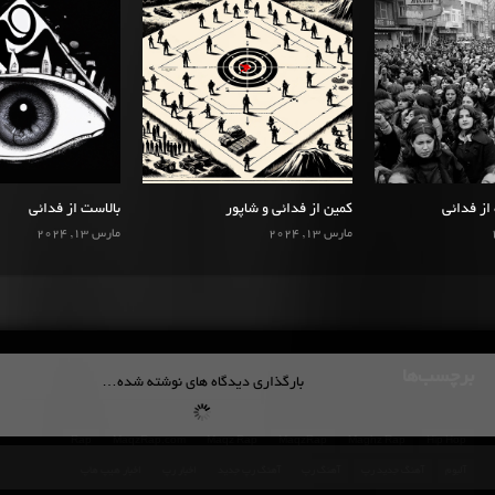
 از فدائی
کمین از فدائی و شاپور
بالاست از فدائی
مارس 13, 2024
مارس 13, 2024
برچسب‌ها
بارگذاری دیدگاه های نوشته شده…
Rap
MaqzRap.com
Maqz Rap
MaqzRap
Maghz Rap
Hip Hop
آلبوم
آهنگ جدید رپ
آهنگ رپ
آهنگ رپ جدید
اخبار رپ
اخبار هیپ هاپ