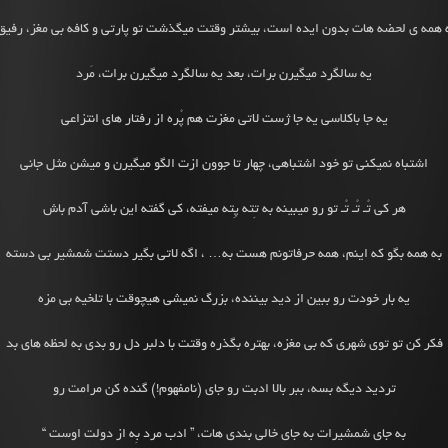
 همه ی لحضه هات بدون ایده است، بیشتر وقتت میگذشت تو پارتی و کافه بی مغز، رفیق!
یه سالگرد میگیرن برات، بعد یه سالگرد میگیرن برات، مَرد
یه جا باکلاسی یه جا ژست لاتی مغزت هم پُره از رفتار های انتزاعی
اشتباه نمیکنی تو خود اشتباهی، چهار تا جوون ازت الگو میگیرن و میشن مثل جانی
هر کی تُـ تُـ تُـ تو رو میبینه به تِته پِته میفته، کی گفته این باشی آدم باش
به همه بگو که اینم، همه حرفاتونم هست به… ، اگه لاتی بگیر دستت شمشیر بی دسته
یه بار خودت رو ببین از دید بیننده، بزرگ نمیشی هیچوقت با تلخیه بی مزه
فکر کن تو توی شهری که بی مغزه، بهتره بگذره وقتت با دلبر دل رو بدی به لحظه های بد
تردید دیگه بسه، ببر بالا ادبت رو جای (نامفهوم!) گنده کن مرامت رو
به جای شمشیرات به جای خالی بندی هات، ” ادب مرد بِه از دولت اوست “