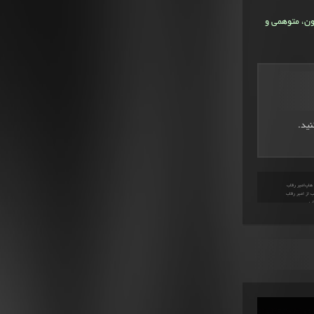
ون، متوهمی و
نید.
 هاپ
امیر رقاب
 از امیر رقاب
اب
پ
رپ چیست
رپکن
رپ
مفهوم آهنگ کله خراب