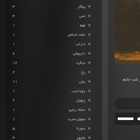
پیکار
3
تس
4
تهم
1
حامد اسلش
1
داراب
1
داریوش
6
دیگرد
12
رخ
2
 شد؛ حاتم
رض
11
رویا عرب
1
ریویل
2
سجاد رجبی
1
برای
سهیل سرب
1
افزایش
سورنا
5
یا
شاپور
3
کاهش