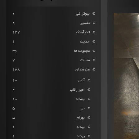
بیوگرافی
2
تفسیر
8
تک آهنگ
127
حمایت
1
مجموعه ها
36
مقالات
7
هنرمندان
168
آئین
10
امیر رقاب
4
بامداد
10
بن
5
بهرام
5
بیداد
1
پرداد
1