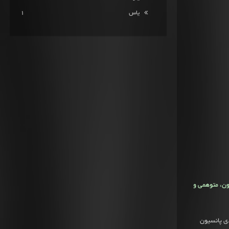
یاس
1
ون، متوهمی و
ی پانسیون