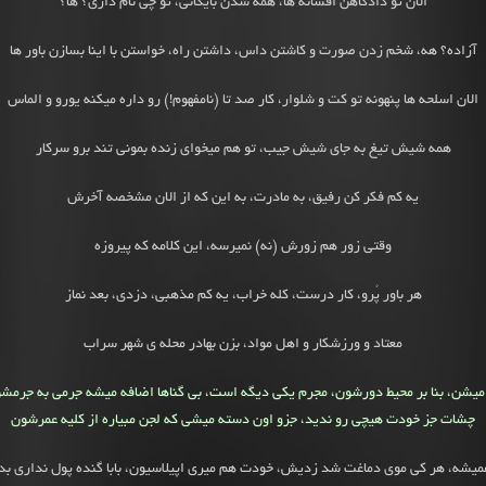
الان تو دادگاهن افسانه ها، همه شدن بایگانی، تو چی نام داری؟ ها؟
آزاده؟ هه، شخم زدن صورت و کاشتن داس، داشتن راه، خواستن با اینا بسازن باور ها
الان اسلحه ها پنهونه تو کت و شلوار، کار صد تا (نامفهوم!) رو داره میکنه یورو و الماس
همه شیش تیغ به جای شیش جیب، تو هم میخوای زنده بمونی تند برو سرکار
یه کم فکر کن رفیق، به مادرت، به این که از الان مشخصه آخرش
وقتی زور هم زورش (نه) نمیرسه، این کلامه که پیروزه
هر باور پُرو، کار درست، کله خراب، یه کم مذهبی، دزدی، بعد نماز
معتاد و ورزشکار و اهل مواد، بزن بهادر محله ی شهر سراب
میشن، بنا بر محیط دورشون، مجرم یکی دیگه است، بی گناها اضافه میشه جرمی به جرمش
چشات جز خودت هیچی رو ندید، جزو اون دسته میشی که لجن مبیاره از کلیه عمرشون
همیشه، هر کی موی دماغت شد زدیش، خودت هم میری اپیلاسیون، بابا گنده پول نداری بد