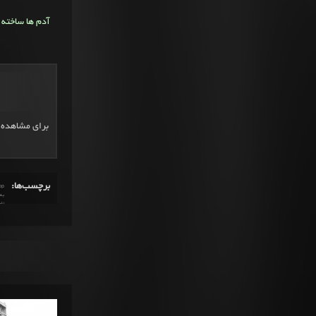
آدم ها ساخته 
برای مشاهده د
برچسب‌ها:
op
به 
تف
دانلود آهنگ جدید هیپ ها
رپکن امیر رقاب
زندگی نامه 
مفهوم کله خراب
مقاله های 