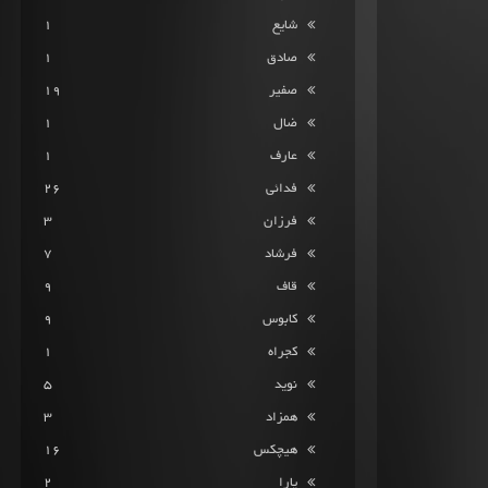
صدا
شایع
1
از
صادق
1
کلیدهای
صفیر
19
بالا
ضال
1
و
عارف
1
پایین
استفاده
فدائی
26
کنید.
فرزان
3
فرشاد
7
قاف
9
کابوس
9
کجراه
1
نوید
5
همزاد
3
هیچکس
16
یارا
2