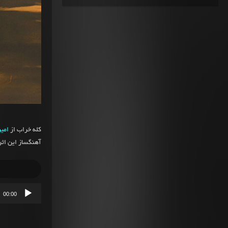
کله خراب از
امیر
آهنگساز این اثر بوده و Lunaticbrain طرا
پخش‌کننده
00:00
صوت