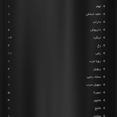
تهم
1
حامد اسلش
1
داراب
1
داریوش
6
دیگرد
12
رخ
2
رض
11
رویا عرب
1
ریویل
2
سجاد رجبی
1
سهیل سرب
1
سورنا
5
شاپور
3
شایع
1
صادق
1