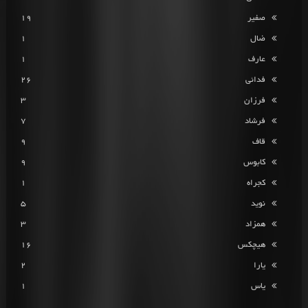
صفیر
19
ضال
1
عارف
1
فدائی
26
فرزان
3
فرشاد
7
قاف
9
کابوس
9
کجراه
1
نوید
5
همزاد
3
هیچکس
16
یارا
2
یاس
1