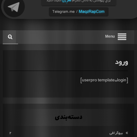
Menu
ورود
[userpro template=login]
دسته‌بندی
بیوگرافی
2