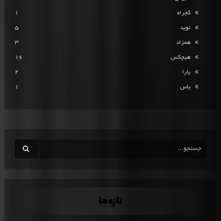
کجراه
1
نوید
5
همزاد
3
هیچکس
16
یارا
2
یاس
1
تازه‌ها