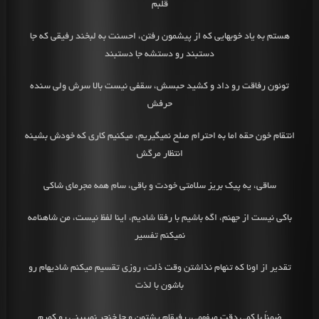
قلبم
هستم به یاد خوبهایی که از پیشمون رفتن، احسنت به لبخند رفیقی که جا
دستبند رو دستشه جا دستبند
توئون رفاقت رو داد و کشید حبسش، سقفی نیست بالا سرش ولی سنده
حرفش
انتقام خون حقه اما به احترام صلح نمیگیریم، ‌میکنیم کاری که خودش بشینه
انتظار مرگش
ساقی، یه پیک بریز سلامتی خودت و باقی، سام همه مجرمای شاکی
باکی نیست از جهنم، اگه باشیم با رفقا شادیم، اینا لفظ نیست، من شاهنامه
نمیکنم تفسیر
تقدیر از اونا که تنهام نذاشتن وقت ذلت، روزی تقسیم میکنم شادیهام رو
باشون با لذت
ضمناً با کمی دقت میفهمی، رفیقام پشتمن و جا خنجر نمیبینی رو کمرم