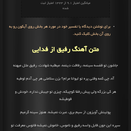
میانگین امتیاز
9.1
از
1323
امتیاز ثبت
شده
برای نوشتن دیدگاه یا تفسیر خود در مورد هر بخش روی آیکون رو به
روی آن بخش کلیک کنید.
متن آهنگ رفیق از فدایی
جاشون تو قفسه سینمه، رفاقت دینمه، میطلبه شهادت، رفیق مثل میهنه
‌آه، چی کمه وقتی پره تو لیوانا مرام؟ بزن سلامتی‌ هر چی‌ آدم لوطیه
هر کی‌ بزرگه ولی پیش رفقا کوچیکه، چیزی تو جیبش نداره، خودش و
قوطیشه
پوتینش آویزون از سیم برق، عبرت نمیشه. هنوز سینه گرمیم
سپره این جون قابل واسه رفیق و ناموس، خاموش نمیشه فانوس معرفت تو