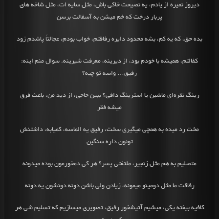
دیروز نمیره از یادم، یه نصیحت خاکی باش، مثل سایه ات، مثل شاخه های
پربار درخت که خم میشن به آسفالت برسن
بده حق، که یه کم، بشه محدود دایره رفاقتم، خواب بودم، عجالتاً پاشدم زود
کفالتم، همیشه با خودم بود، از دیرینه، معرفت شیرینه. سوال منم اینه:
رفیق… واسه تو چیه؟
رینگ نقره‌ای ماشین یا استرینگ دافی؟ ببین حاجی، از دید من، باعث فرق
میشه فقر
مخت رد میده به همچی میگیری سخت، رفیق یه الماسه، کمیابه، داشتنش
توئون داره سنگین
متصلیم به هم مثل زنجیر، ملتفتی پسر؟ هر کی دمخورمون بوده میدونه
رفاقت ما مثل دومینو میمونه، زیادن ولی باشن دونه دونشون یه دونه
کافیه بیفته یکی‌، میشیم آتیشخور رفیق، تصویری میسازیم که تسلیم شی هر