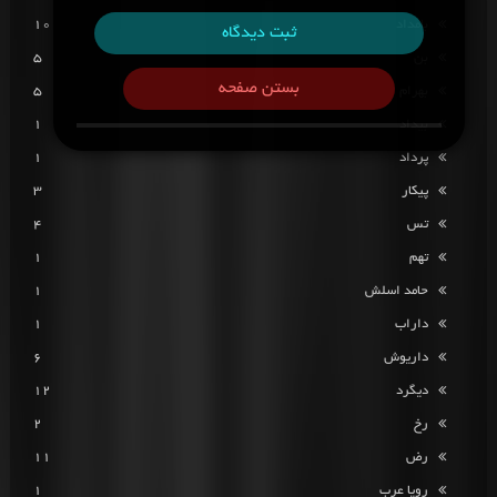
بامداد
10
ثبت دیدگاه
بن
5
بستن صفحه
بهرام
5
بیداد
1
پرداد
1
پیکار
3
تس
4
تهم
1
حامد اسلش
1
داراب
1
داریوش
6
دیگرد
12
رخ
2
رض
11
رویا عرب
1