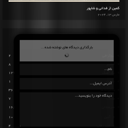
کمین از فدائی و شاپور
مارس 13, 2024
دسته‌بندی
بارگذاری دیدگاه های نوشته شده…
بیوگرافی
2
تفسیر
8
تک آهنگ
127
حمایت
1
مجموعه ها
36
مقالات
7
هنرمندان
168
آئین
10
امیر رقاب
4