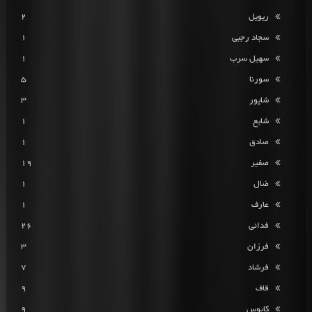
ریویل
2
سجاد رجبی
1
سهیل سرب
1
سورنا
5
شاپور
3
شایع
1
صادق
1
صفیر
19
ضال
1
عارف
1
فدائی
26
فرزان
3
فرشاد
7
قاف
9
کابوس
9