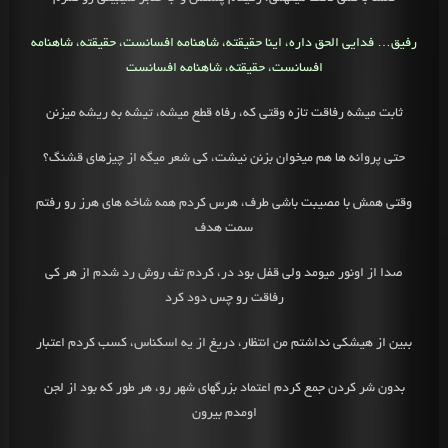
رفیق… فدایی الحق داره، اینا حقیقته، شاهنامه افسانست،
حقیقته، شاهنامه
افسانست، حقیقته، شاهنامه افسانست
ثابت میشه رفاقت تازه وقتی که، رفاه قطع میشه، تیشه به ریشه میزنن
حتی پروانه ها هم میخوان بزنن نیشت، کی‌ شعر میگه از چیزهای قشنگ؟
وقتی همش با مصیبت باشی طرف، هرس کردم همه شاخه ‌های هرز رو رفتم
سمت هدف
صدا از اونور میومد ولی قفل بود در، کردم تف روش رد شدم از هر کی‌
رفاقت رو چس دود کرد
ببین از هیشکی نداشتم من انتظار، دریغ از یه اسکناس، کسب کردم اعتبار
بدون شر کردن جمع کردم اعتماد بزرگهای شهر رو، هر طور که بود از لجن
اومدم بیرون