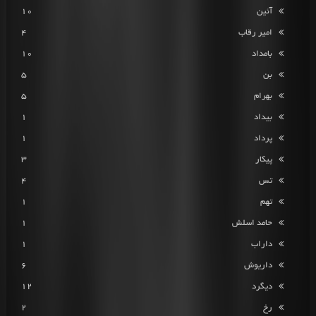
آئین
10
امیر رقاب
4
بامداد
10
بن
5
بهرام
5
بیداد
1
پرداد
1
پیکار
3
تس
4
تهم
1
حامد اسلش
1
داراب
1
داریوش
6
دیگرد
12
رخ
2