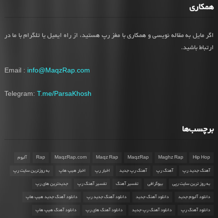
همکاری
اگر مایل به مقاله نویسی و همکاری با مغز رپ هستید، از راه ایمیل یا تلگرام با ما در
ارتباط باشید.
Email :
info@MaqzRap.com
Telegram:
T.me/ParsaKhosh
برچسب‌ها
Hip Hop
Maghz Rap
MaqzRap
Maqz Rap
MaqzRap.com
Rap
آلبوم
آهنگ جدید رپ
آهنگ رپ
آهنگ رپ جدید
اخبار رپ
اخبار هیپ هاپ
به روزترین سایت رپ
به روز ترین سایت رپی
بیوگرافی
تفسیر آهنگ
تفسیر آهنگ رپ
جدیدترین های رپ
دانلود آلبوم جدید
دانلود آهنگ جدید
دانلود آهنگ جدید رپ
دانلود آهنگ جدید هیپ هاپ
دانلود آهنگ رپ
دانلود آهنگ رپ جدید
دانلود آهنگ های رپ
دانلود آهنگ هیپ هاپ