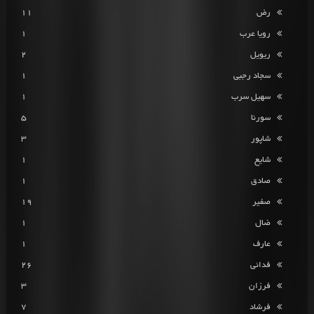
رض
11
رویا عرب
1
ریویل
2
سجاد رجبی
1
سهیل سرب
1
سورنا
5
شاپور
3
شایع
1
صادق
1
صفیر
19
ضال
1
عارف
1
فدائی
26
فرزان
3
فرشاد
7