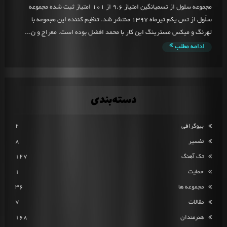
مجموعه سلول از تسمیانگین امتیاز 9.6 از 101 امتیاز ثبت شده مجموعه
سلّول از تس یکم تیرماه 1397 منتشر شد. تنظیم کننده این مجموعه با
تهرنگ و میکس مسترینگ این کار با محمد افضل بوده است. معراج و ن...
ادامه مطلب
دسته‌بندی
بیوگرافی
2
تفسیر
8
تک آهنگ
127
حمایت
1
مجموعه ها
36
مقالات
7
هنرمندان
168