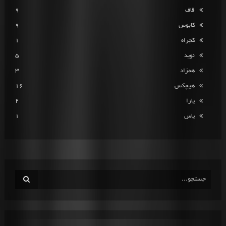
قاف
9
کابوس
9
کجراه
1
نوید
5
همزاد
3
هیچکس
16
یارا
2
یاس
1