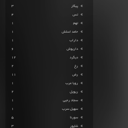
پیکار
3
تس
4
تهم
1
حامد اسلش
1
داراب
1
داریوش
6
دیگرد
12
رخ
2
رض
11
رویا عرب
1
ریویل
2
سجاد رجبی
1
سهیل سرب
1
سورنا
5
شاپور
3