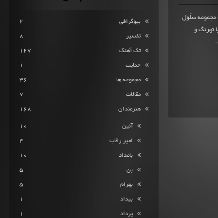
 101 امتیاز ثبت شده مجموعه سلّول
بیوگرافی
2
عه با تهرنگ و
تفسیر
8
.
تک آهنگ
127
حمایت
1
مجموعه ها
36
مقالات
7
هنرمندان
168
آئین
10
امیر رقاب
4
بامداد
10
بن
5
بهرام
5
بیداد
1
پرداد
1