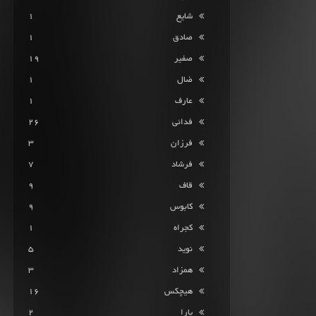
شایع
1
صادق
1
صفیر
19
ضال
1
عارف
1
فدائی
26
فرزان
3
فرشاد
7
قاف
9
کابوس
9
کجراه
1
نوید
5
همزاد
3
هیچکس
16
یارا
2