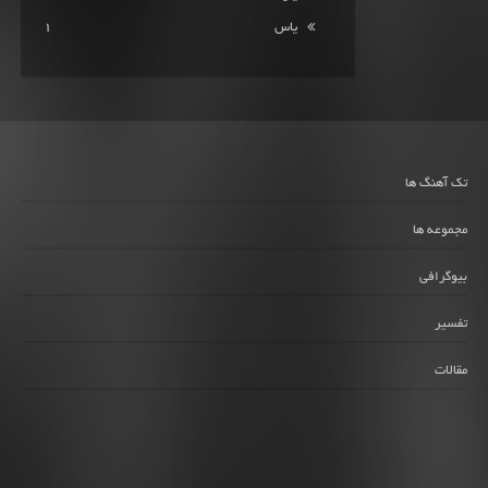
یاس
1
تک آهنگ ها
مجموعه ها
بیوگرافی
تفسیر
مقالات