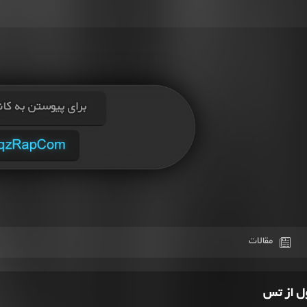
مقالات
ل از تس