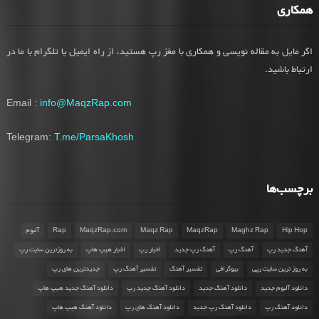
همکاری
اگر مایل به مقاله نویسی و همکاری با مغز رپ هستید، از راه ایمیل یا تلگرام با ما در
ارتباط باشید.
Email :
info@MaqzRap.com
Telegram:
T.me/ParsaKhosh
برچسب‌ها
Hip Hop
Maghz Rap
MaqzRap
Maqz Rap
MaqzRap.com
Rap
آلبوم
آهنگ جدید رپ
آهنگ رپ
آهنگ رپ جدید
اخبار رپ
اخبار هیپ هاپ
به روزترین سایت رپ
به روز ترین سایت رپی
بیوگرافی
تفسیر آهنگ
تفسیر آهنگ رپ
جدیدترین های رپ
دانلود آلبوم جدید
دانلود آهنگ جدید
دانلود آهنگ جدید رپ
دانلود آهنگ جدید هیپ هاپ
دانلود آهنگ رپ
دانلود آهنگ رپ جدید
دانلود آهنگ های رپ
دانلود آهنگ هیپ هاپ