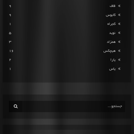
قاف
9
کابوس
9
کجراه
1
نوید
5
همزاد
3
هیچکس
16
یارا
2
یاس
1