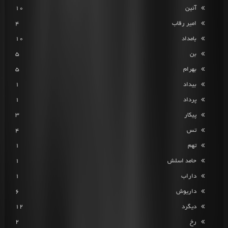
آئین
10
امیر رقاب
4
بامداد
10
بن
5
بهرام
5
بیداد
1
پرداد
1
پیکار
3
تس
4
تهم
1
حامد اسلش
1
داراب
1
داریوش
6
دیگرد
12
رخ
2