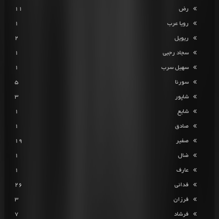
رض
11
رویا عرب
1
ریویل
2
سجاد رجبی
1
سهیل سرب
1
سورنا
5
شاپور
3
شایع
1
صادق
1
صفیر
19
ضال
1
عارف
1
فدائی
26
فرزان
3
فرشاد
7