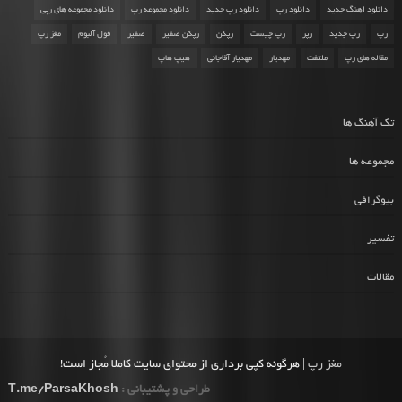
دانلود اهنگ جدید
دانلود رپ
دانلود رپ جدید
دانلود مجموعه رپ
دانلود مجموعه های رپی
رپ
رپ جدید
رپر
رپ چیست
رپکن
رپکن صفیر
صفیر
فول آلبوم
مغز رپ
مقاله های رپ
ملتفت
مهدیار
مهدیار آقاجانی
هیپ هاپ
تک آهنگ ها
مجموعه ها
بیوگرافی
تفسیر
مقالات
مغز رپ
| هرگونه کپی برداری از محتوای سایت کاملا مُجاز است!
طراحی و پشتیبانی :
T.me/ParsaKhosh