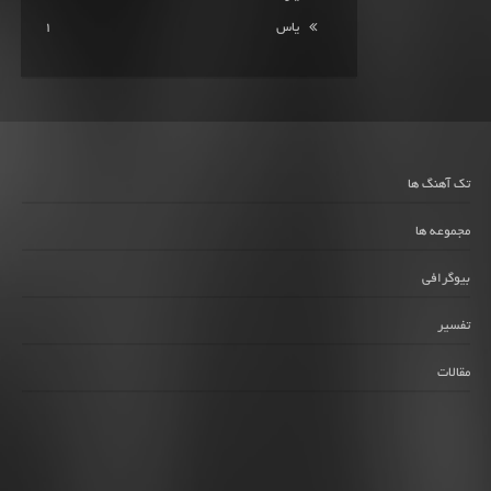
یاس
1
تک آهنگ ها
مجموعه ها
بیوگرافی
تفسیر
مقالات