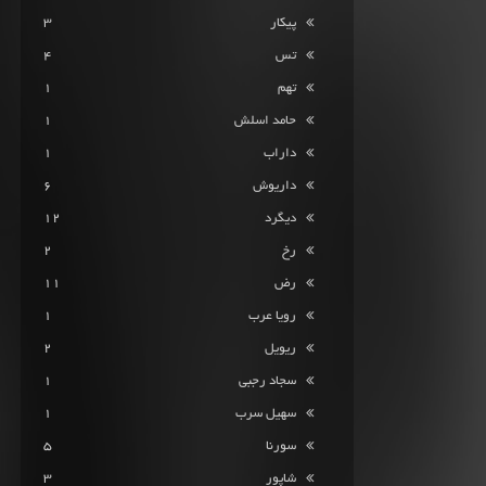
پیکار
3
تس
4
تهم
1
حامد اسلش
1
داراب
1
داریوش
6
دیگرد
12
رخ
2
رض
11
رویا عرب
1
ریویل
2
سجاد رجبی
1
سهیل سرب
1
سورنا
5
شاپور
3