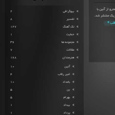
تک آهنگ مترو از آئین با
بیوگرافی
2
 آذر 1394 تحت تشکل چریک منتشر شد.
تفسیر
8
طلب
تک آهنگ
127
حمایت
1
مجموعه ها
36
مقالات
7
هنرمندان
168
آئین
10
امیر رقاب
4
بامداد
10
بن
5
بهرام
5
بیداد
1
پرداد
1