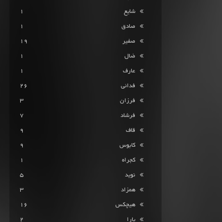
شایع
1
صادق
1
صفیر
19
ضال
1
عارف
1
فدائی
26
فرزان
3
فرشاد
7
قاف
9
کابوس
9
کجراه
1
نوید
5
همزاد
3
هیچکس
16
یارا
2