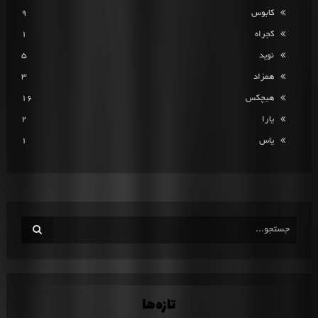
کابوس
9
کجراه
1
نوید
5
همزاد
3
هیچکس
16
یارا
2
یاس
1
تازه‌ها