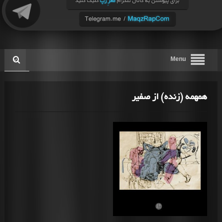
Menu
همهمه (زنده) از صفیر