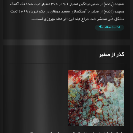
همهمه (زنده) از صفیرمیانگین امتیاز 9.1 از 278 امتیاز ثبت شده تک آهنگ
همهمه (زنده) از صفیر با آهنگسازی سعید دهقان در یکم تیرماه 1399 تحت
تشکل ملّی منتشر شد. طراح جلد این اثر عماد نوروزی است....
ادامه مطلب
گذر از صفیر