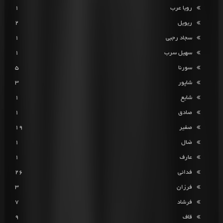
رویا عرب
1
ریویل
2
سجاد رجبی
1
سهیل سرب
1
سورنا
5
شاپور
3
شایع
1
صادق
1
صفیر
19
ضال
1
عارف
1
فدائی
26
فرزان
3
فرشاد
7
قاف
9