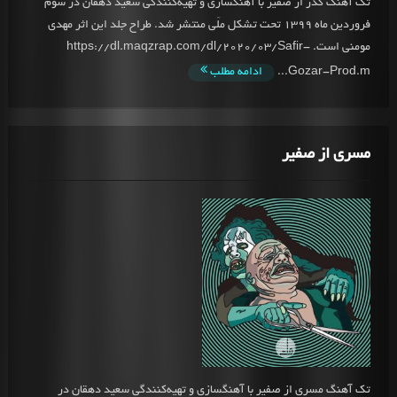
تک آهنگ گذر از صفیر با آهنگسازی و تهیه‌کنندگی سعید دهقان در سوم
فروردین ماه 1399 تحت تشکل ملّی منتشر شد. طراح جلد این اثر مهدی
مومنی است. https://dl.maqzrap.com/dl/2020/03/Safir-
Gozar-Prod.m...
ادامه مطلب
مسری از صفیر
تک آهنگ مسری از صفیر با آهنگسازی و تهیه‌کنندگی سعید دهقان در