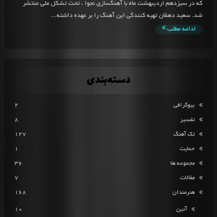
که در سیزدهم اردیبهشت ماه با آهنگسازی نجوا ، تحت تشکل ملّی منتشر
شد. سعید دهقان تهیه کنندگی این آهنگ را بر عهده داشته...
ادامه مطلب
دسته‌بندی
بیوگرافی
2
تفسیر
8
تک آهنگ
127
حمایت
1
مجموعه ها
36
مقالات
7
هنرمندان
168
آئین
10