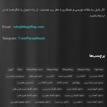
اگر مایل به مقاله نویسی و همکاری با مغز رپ هستید، از راه ایمیل یا تلگرام با ما در
ارتباط باشید.
Email :
info@MaqzRap.com
Telegram:
T.me/ParsaKhosh
برچسب‌ها
Hip Hop
Maghz Rap
MaqzRap
Maqz Rap
MaqzRap.com
Rap
آلبوم
آهنگ جدید رپ
آهنگ رپ
آهنگ رپ جدید
اخبار رپ
اخبار هیپ هاپ
به روزترین سایت رپ
به روز ترین سایت رپی
بیوگرافی
تفسیر آهنگ
تفسیر آهنگ رپ
جدیدترین های رپ
دانلود آلبوم جدید
دانلود آهنگ جدید
دانلود آهنگ جدید رپ
دانلود آهنگ جدید هیپ هاپ
دانلود آهنگ رپ
دانلود آهنگ رپ جدید
دانلود آهنگ های رپ
دانلود آهنگ هیپ هاپ
دانلود اهنگ جدید
دانلود رپ
دانلود رپ جدید
دانلود مجموعه رپ
دانلود مجموعه های رپی