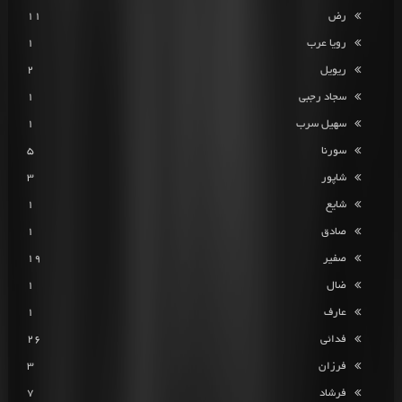
رض
11
رویا عرب
1
ریویل
2
سجاد رجبی
1
سهیل سرب
1
سورنا
5
شاپور
3
شایع
1
صادق
1
صفیر
19
ضال
1
عارف
1
فدائی
26
فرزان
3
فرشاد
7