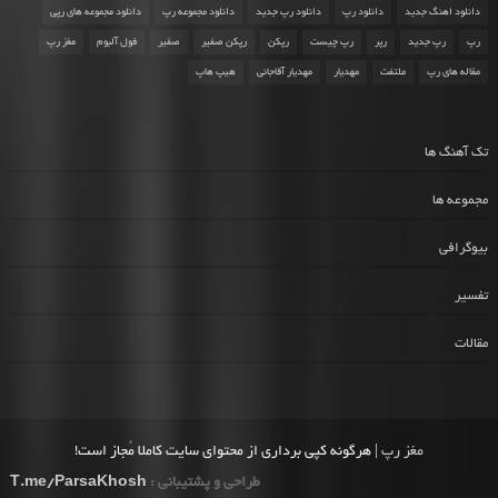
دانلود اهنگ جدید
دانلود رپ
دانلود رپ جدید
دانلود مجموعه رپ
دانلود مجموعه های رپی
رپ
رپ جدید
رپر
رپ چیست
رپکن
رپکن صفیر
صفیر
فول آلبوم
مغز رپ
مقاله های رپ
ملتفت
مهدیار
مهدیار آقاجانی
هیپ هاپ
تک آهنگ ها
مجموعه ها
بیوگرافی
تفسیر
مقالات
مغز رپ
| هرگونه کپی برداری از محتوای سایت کاملا مُجاز است!
طراحی و پشتیبانی :
T.me/ParsaKhosh