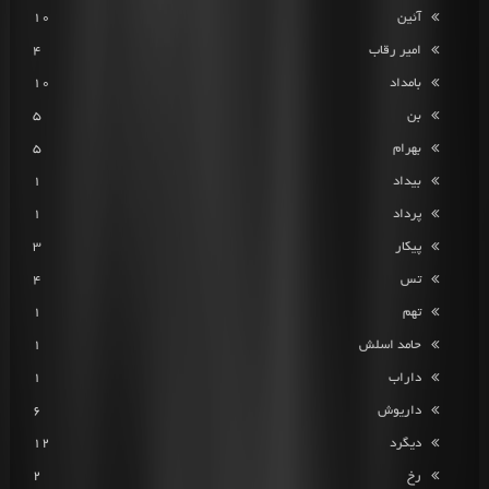
آئین
10
امیر رقاب
4
بامداد
10
بن
5
بهرام
5
بیداد
1
پرداد
1
پیکار
3
تس
4
تهم
1
حامد اسلش
1
داراب
1
داریوش
6
دیگرد
12
رخ
2