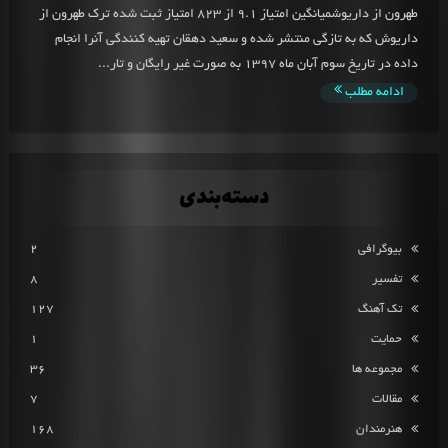
طهرون از داریوشمیانگین امتیاز 9.1 از 823 امتیاز ثبت شده ترک طهرون از
داریوش که به تازگی منتشر شده و سعید دهقان تهیه کنندگی آنرا انجام
داده در تاریخ سوم آبان ماه 1397 به صورت غیر رایگان و تار...
ادامه مطلب
دسته‌بندی
بیوگرافی
2
تفسیر
8
تک آهنگ
127
حمایت
1
مجموعه ها
36
مقالات
7
هنرمندان
168