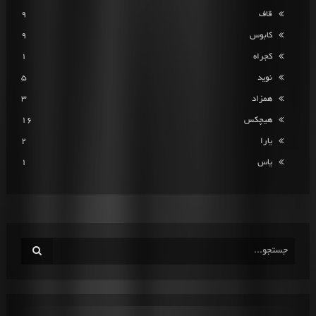
قاف
9
کابوس
9
کجراه
1
نوید
5
همزاد
3
هیچکس
16
یارا
2
یاس
1