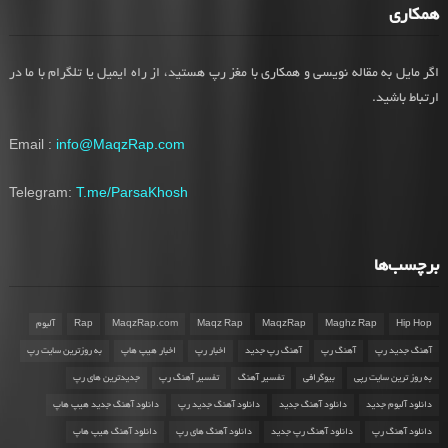
همکاری
اگر مایل به مقاله نویسی و همکاری با مغز رپ هستید، از راه ایمیل یا تلگرام با ما در
ارتباط باشید.
Email :
info@MaqzRap.com
Telegram:
T.me/ParsaKhosh
برچسب‌ها
Hip Hop
Maghz Rap
MaqzRap
Maqz Rap
MaqzRap.com
Rap
آلبوم
آهنگ جدید رپ
آهنگ رپ
آهنگ رپ جدید
اخبار رپ
اخبار هیپ هاپ
به روزترین سایت رپ
به روز ترین سایت رپی
بیوگرافی
تفسیر آهنگ
تفسیر آهنگ رپ
جدیدترین های رپ
دانلود آلبوم جدید
دانلود آهنگ جدید
دانلود آهنگ جدید رپ
دانلود آهنگ جدید هیپ هاپ
دانلود آهنگ رپ
دانلود آهنگ رپ جدید
دانلود آهنگ های رپ
دانلود آهنگ هیپ هاپ