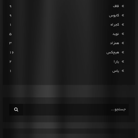
قاف
9
کابوس
9
کجراه
1
نوید
5
همزاد
3
هیچکس
16
یارا
2
یاس
1