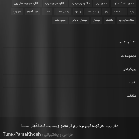
دانلود اهنگ جدید
دانلود رپ
دانلود رپ جدید
دانلود مجموعه رپ
دانلود مجموعه های رپی
رپ
رپ جدید
رپر
رپ چیست
رپکن
رپکن صفیر
صفیر
فول آلبوم
مغز رپ
مقاله های رپ
ملتفت
مهدیار
مهدیار آقاجانی
هیپ هاپ
تک آهنگ ها
مجموعه ها
بیوگرافی
تفسیر
مقالات
مغز رپ
| هرگونه کپی برداری از محتوای سایت کاملا مُجاز است!
طراحی و پشتیبانی :
T.me/ParsaKhosh