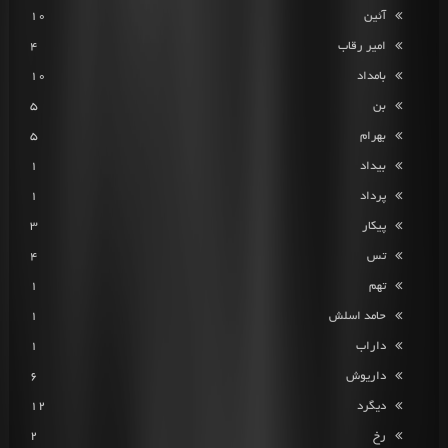
آئین
10
امیر رقاب
4
بامداد
10
بن
5
بهرام
5
بیداد
1
پرداد
1
پیکار
3
تس
4
تهم
1
حامد اسلش
1
داراب
1
داریوش
6
دیگرد
12
رخ
2