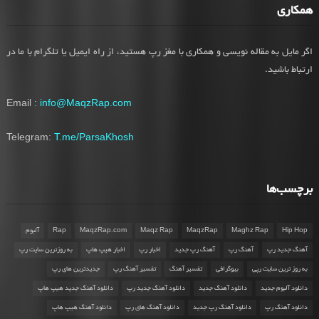
همکاری
اگر مایل به مقاله نویسی و همکاری با مغز رپ هستید، از راه ایمیل یا تلگرام با ما در
ارتباط باشید.
Email :
info@MaqzRap.com
Telegram:
T.me/ParsaKhosh
برچسب‌ها
Hip Hop
Maghz Rap
MaqzRap
Maqz Rap
MaqzRap.com
Rap
آلبوم
آهنگ جدید رپ
آهنگ رپ
آهنگ رپ جدید
اخبار رپ
اخبار هیپ هاپ
به روزترین سایت رپ
به روز ترین سایت رپی
بیوگرافی
تفسیر آهنگ
تفسیر آهنگ رپ
جدیدترین های رپ
دانلود آلبوم جدید
دانلود آهنگ جدید
دانلود آهنگ جدید رپ
دانلود آهنگ جدید هیپ هاپ
دانلود آهنگ رپ
دانلود آهنگ رپ جدید
دانلود آهنگ های رپ
دانلود آهنگ هیپ هاپ