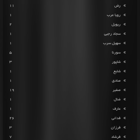
رض
11
رویا عرب
1
ریویل
2
سجاد رجبی
1
سهیل سرب
1
سورنا
5
شاپور
3
شایع
1
صادق
1
صفیر
19
ضال
1
عارف
1
فدائی
26
فرزان
3
فرشاد
7