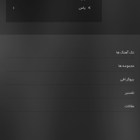
یاس
1
تک آهنگ ها
مجموعه ها
بیوگرافی
تفسیر
مقالات