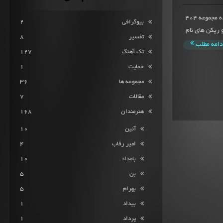
مجموعه 404 از فرشادمیانگین امتیاز 10 از 262 امتیاز ثبت شده مجموعه 404
بیوگرافی
2
نرمندان و رپکن های نام
تفسیر
8
دامه مطلب
تک آهنگ
127
حمایت
1
مجموعه ها
36
مقالات
7
هنرمندان
168
آئین
10
امیر رقاب
4
بامداد
10
بن
5
بهرام
5
بیداد
1
پرداد
1