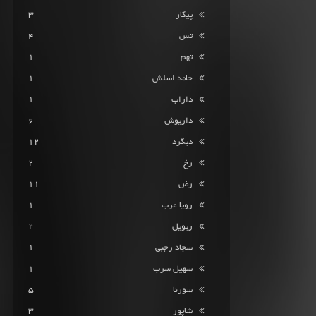
پیکار
3
تس
4
تهم
1
حامد اسلش
1
داراب
1
داریوش
6
دیگرد
12
رخ
2
رض
11
رویا عرب
1
ریویل
2
سجاد رجبی
1
سهیل سرب
1
سورنا
5
شاپور
3