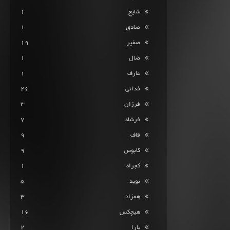
شایع
1
صادق
1
صفیر
19
ضال
1
عارف
1
فدائی
26
فرزان
3
فرشاد
7
قاف
9
کابوس
9
کجراه
1
نوید
5
همزاد
3
هیچکس
16
یارا
2