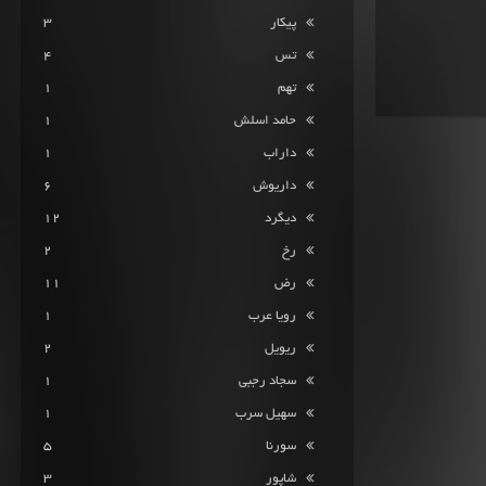
پیکار
3
تس
4
تهم
1
حامد اسلش
1
داراب
1
داریوش
6
دیگرد
12
رخ
2
رض
11
رویا عرب
1
ریویل
2
سجاد رجبی
1
سهیل سرب
1
سورنا
5
شاپور
3