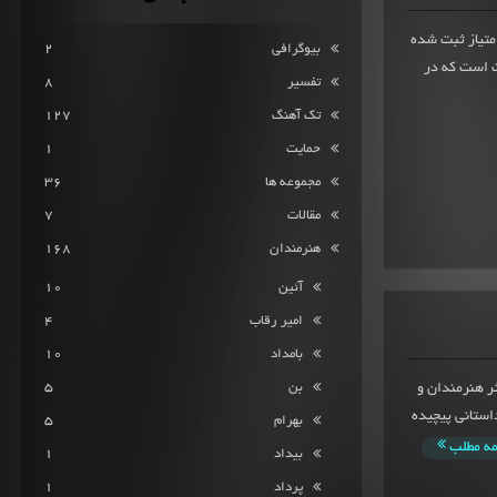
 انجام وظیفه از تشکل ملتفتمیانگین امتیاز 9.4 از 708 امتیاز ثبت شده
بیوگرافی
2
 است که در
تفسیر
8
تک آهنگ
127
حمایت
1
مجموعه ها
36
مقالات
7
هنرمندان
168
آئین
10
امیر رقاب
4
بامداد
10
بن
5
13 منتشر شد که اکثر هنرمندان و
404 روایت کننده ی داستانی پیچیده
بهرام
5
مه مطلب
بیداد
1
پرداد
1