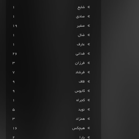
شایع
1
صادق
1
صفیر
19
ضال
1
عارف
1
فدائی
26
فرزان
3
فرشاد
7
قاف
9
کابوس
9
کجراه
1
نوید
5
همزاد
3
هیچکس
16
یارا
2