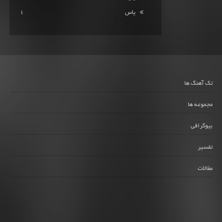
یاس
1
تک آهنگ ها
مجموعه ها
بیوگرافی
تفسیر
مقالات