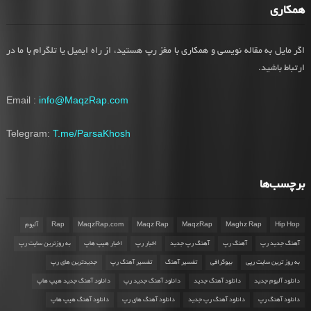
همکاری
اگر مایل به مقاله نویسی و همکاری با مغز رپ هستید، از راه ایمیل یا تلگرام با ما در
ارتباط باشید.
Email :
info@MaqzRap.com
Telegram:
T.me/ParsaKhosh
برچسب‌ها
Hip Hop
Maghz Rap
MaqzRap
Maqz Rap
MaqzRap.com
Rap
آلبوم
آهنگ جدید رپ
آهنگ رپ
آهنگ رپ جدید
اخبار رپ
اخبار هیپ هاپ
به روزترین سایت رپ
به روز ترین سایت رپی
بیوگرافی
تفسیر آهنگ
تفسیر آهنگ رپ
جدیدترین های رپ
دانلود آلبوم جدید
دانلود آهنگ جدید
دانلود آهنگ جدید رپ
دانلود آهنگ جدید هیپ هاپ
دانلود آهنگ رپ
دانلود آهنگ رپ جدید
دانلود آهنگ های رپ
دانلود آهنگ هیپ هاپ