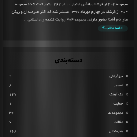
مجموعه 404 از فرشادمیانگین امتیاز 10 از 262 امتیاز ثبت شده مجموعه
404 از فرشاد در چهارم مهرماه 1397 منتشر شد که اکثر هنرمندان و رپکن
های نام آشنا حضور دارند. مجموعه 404 روایت کننده ی داستانی...
ادامه مطلب
دسته‌بندی
بیوگرافی
2
تفسیر
8
تک آهنگ
127
حمایت
1
مجموعه ها
36
مقالات
7
هنرمندان
168