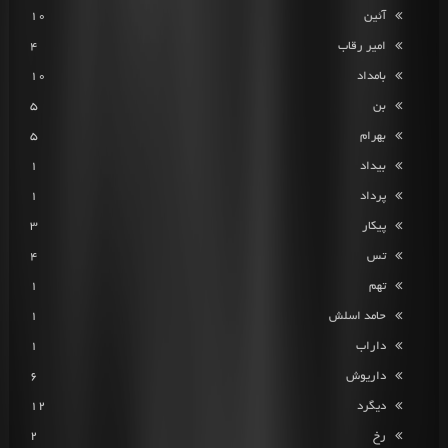
آئین
10
امیر رقاب
4
بامداد
10
بن
5
بهرام
5
بیداد
1
پرداد
1
پیکار
3
تس
4
تهم
1
حامد اسلش
1
داراب
1
داریوش
6
دیگرد
12
رخ
2