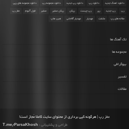
دانلود اهنگ جدید
دانلود رپ
دانلود رپ جدید
دانلود مجموعه رپ
دانلود مجموعه های رپی
رپ
رپ جدید
رپر
رپ چیست
رپکن
رپکن صفیر
صفیر
فول آلبوم
مغز رپ
مقاله های رپ
ملتفت
مهدیار
مهدیار آقاجانی
هیپ هاپ
تک آهنگ ها
مجموعه ها
بیوگرافی
تفسیر
مقالات
مغز رپ
| هرگونه کپی برداری از محتوای سایت کاملا مُجاز است!
طراحی و پشتیبانی :
T.me/ParsaKhosh