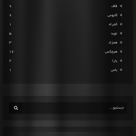
قاف
9
کابوس
9
کجراه
1
نوید
5
همزاد
3
هیچکس
16
یارا
2
یاس
1