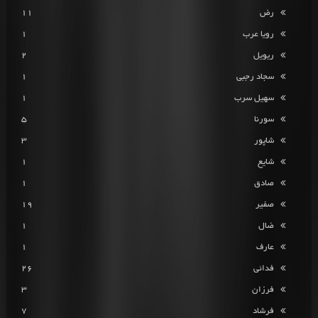
رض
11
رویا عرب
1
ریویل
2
سجاد رجبی
1
سهیل سرب
1
سورنا
5
شاپور
3
شایع
1
صادق
1
صفیر
19
ضال
1
عارف
1
فدائی
26
فرزان
3
فرشاد
7