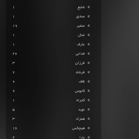
شایع
1
صادق
1
صفیر
19
ضال
1
عارف
1
فدائی
26
فرزان
3
فرشاد
7
قاف
9
کابوس
9
کجراه
1
نوید
5
همزاد
3
هیچکس
16
یارا
2