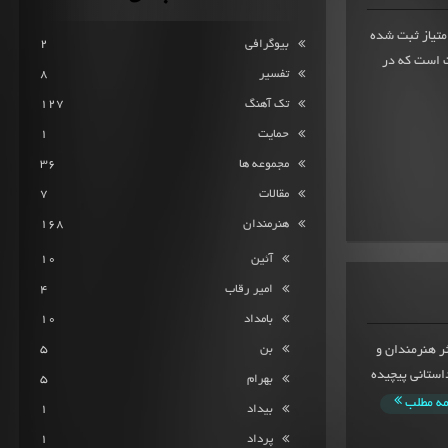
 انجام وظیفه از تشکل ملتفتمیانگین امتیاز 9.4 از 708 امتیاز ثبت شده
بیوگرافی
2
 است که در
تفسیر
8
تک آهنگ
127
حمایت
1
مجموعه ها
36
مقالات
7
هنرمندان
168
آئین
10
امیر رقاب
4
بامداد
10
بن
5
13 منتشر شد که اکثر هنرمندان و
404 روایت کننده ی داستانی پیچیده
بهرام
5
مه مطلب
بیداد
1
پرداد
1