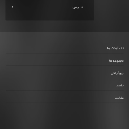
یاس
1
تک آهنگ ها
مجموعه ها
بیوگرافی
تفسیر
مقالات