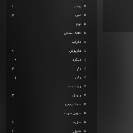
پیکار
3
تس
4
تهم
1
حامد اسلش
1
داراب
1
داریوش
6
دیگرد
12
رخ
2
رض
11
رویا عرب
1
ریویل
2
سجاد رجبی
1
سهیل سرب
1
سورنا
5
شاپور
3