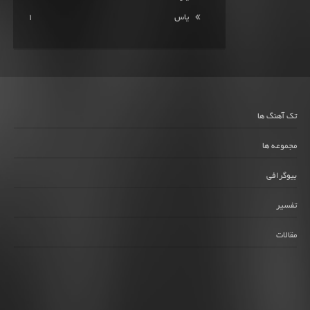
یاس
1
تک آهنگ ها
مجموعه ها
بیوگرافی
تفسیر
مقالات