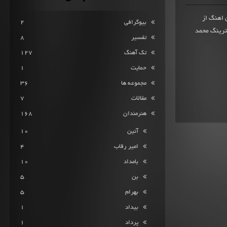
حو، دومین اهنگ از
بیوگرافی
2
ترینگ محمد
تفسیر
8
تک آهنگ
127
حمایت
1
مجموعه ها
36
مقالات
7
هنرمندان
168
آئین
10
امیر رقاب
4
بامداد
10
بن
5
بهرام
5
بیداد
1
پرداد
1