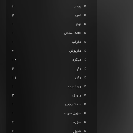
پیکار
3
تس
4
تهم
1
حامد اسلش
1
داراب
1
داریوش
6
دیگرد
12
رخ
2
رض
11
رویا عرب
1
ریویل
2
سجاد رجبی
1
سهیل سرب
1
سورنا
5
شاپور
3