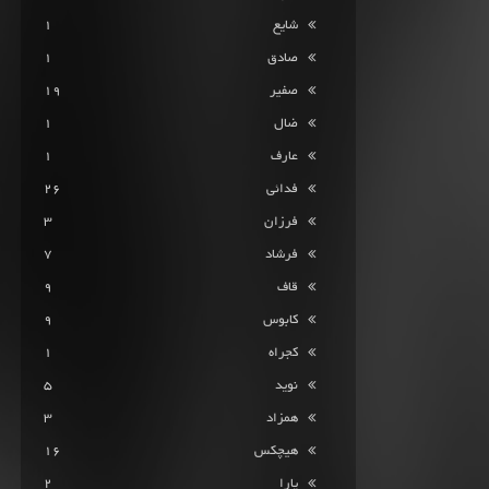
شایع
1
صادق
1
صفیر
19
ضال
1
عارف
1
فدائی
26
فرزان
3
فرشاد
7
قاف
9
کابوس
9
کجراه
1
نوید
5
همزاد
3
هیچکس
16
یارا
2