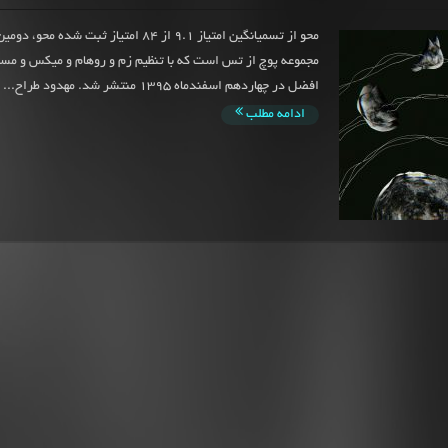
محو از تسمیانگین امتیاز 9.1 از 84 امتیاز ثبت شده م
مجموعه پوچ از تس است که با تنظیم زم و روهام و میکس و مس
افضل در چهاردهم اسفندماه 1395 منتشر شد. مهدود طراح...
ادامه مطلب