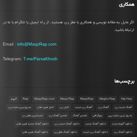
همکاری
اگر مایل به مقاله نویسی و همکاری با مغز رپ هستید، از راه ایمیل یا تلگرام با ما در
ارتباط باشید.
Email :
info@MaqzRap.com
Telegram:
T.me/ParsaKhosh
برچسب‌ها
Hip Hop
Maghz Rap
MaqzRap
Maqz Rap
MaqzRap.com
Rap
آلبوم
آهنگ جدید رپ
آهنگ رپ
آهنگ رپ جدید
اخبار رپ
اخبار هیپ هاپ
به روزترین سایت رپ
به روز ترین سایت رپی
بیوگرافی
تفسیر آهنگ
تفسیر آهنگ رپ
جدیدترین های رپ
دانلود آلبوم جدید
دانلود آهنگ جدید
دانلود آهنگ جدید رپ
دانلود آهنگ جدید هیپ هاپ
دانلود آهنگ رپ
دانلود آهنگ رپ جدید
دانلود آهنگ های رپ
دانلود آهنگ هیپ هاپ