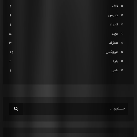
قاف
9
کابوس
9
کجراه
1
نوید
5
همزاد
3
هیچکس
16
یارا
2
یاس
1