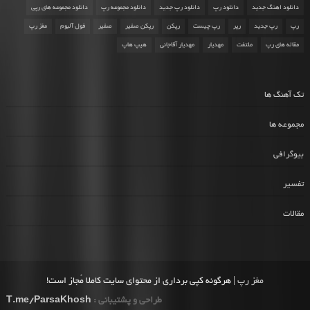
دانلود اهنگ جدید
دانلود رپ
دانلود رپ جدید
دانلود مجموعه رپ
دانلود مجموعه های رپی
رپ
رپ جدید
رپر
رپ چیست
رپکن
رپکن صفیر
صفیر
فول آلبوم
مغز رپ
مقاله های رپ
ملتفت
مهدیار
مهدیار آقاجانی
هیپ هاپ
تک آهنگ ها
مجموعه ها
بیوگرافی
تفسیر
مقالات
مغز رپ
| هرگونه کپی برداری از محتوای سایت کاملا مُجاز است!
طراحی و پشتیبانی :
T.me/ParsaKhosh