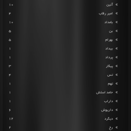
آئین
10
امیر رقاب
4
بامداد
10
بن
5
بهرام
5
بیداد
1
پرداد
1
پیکار
3
تس
4
تهم
1
حامد اسلش
1
داراب
1
داریوش
6
دیگرد
12
رخ
2