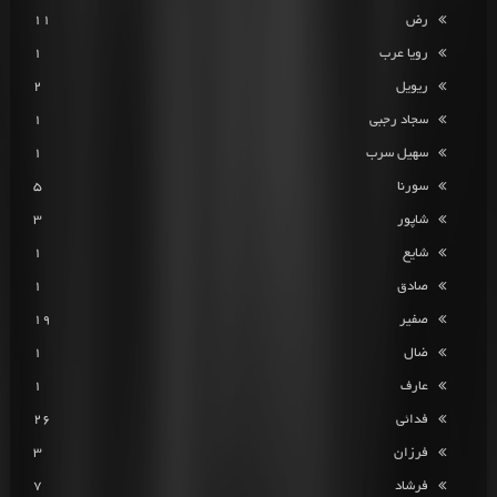
رض
11
رویا عرب
1
ریویل
2
سجاد رجبی
1
سهیل سرب
1
سورنا
5
شاپور
3
شایع
1
صادق
1
صفیر
19
ضال
1
عارف
1
فدائی
26
فرزان
3
فرشاد
7