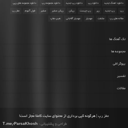
دانلود اهنگ جدید
دانلود رپ
دانلود رپ جدید
دانلود مجموعه رپ
دانلود مجموعه های رپی
رپ
رپ جدید
رپر
رپ چیست
رپکن
رپکن صفیر
صفیر
فول آلبوم
مغز رپ
مقاله های رپ
ملتفت
مهدیار
مهدیار آقاجانی
هیپ هاپ
تک آهنگ ها
مجموعه ها
بیوگرافی
تفسیر
مقالات
مغز رپ
| هرگونه کپی برداری از محتوای سایت کاملا مُجاز است!
طراحی و پشتیبانی :
T.me/ParsaKhosh