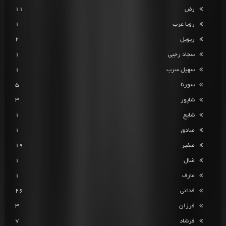
رض
11
رویا عرب
1
ریویل
2
سجاد رجبی
1
سهیل سرب
1
سورنا
5
شاپور
3
شایع
1
صادق
1
صفیر
19
ضال
1
عارف
1
فدائی
26
فرزان
3
فرشاد
7