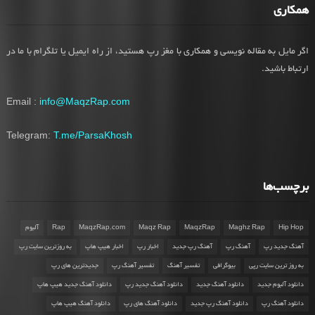
همکاری
اگر مایل به مقاله نویسی و همکاری با مغز رپ هستید، از راه ایمیل یا تلگرام با ما در
ارتباط باشید.
Email :
info@MaqzRap.com
Telegram:
T.me/ParsaKhosh
برچسب‌ها
Hip Hop
Maghz Rap
MaqzRap
Maqz Rap
MaqzRap.com
Rap
آلبوم
آهنگ جدید رپ
آهنگ رپ
آهنگ رپ جدید
اخبار رپ
اخبار هیپ هاپ
به روزترین سایت رپ
به روز ترین سایت رپی
بیوگرافی
تفسیر آهنگ
تفسیر آهنگ رپ
جدیدترین های رپ
دانلود آلبوم جدید
دانلود آهنگ جدید
دانلود آهنگ جدید رپ
دانلود آهنگ جدید هیپ هاپ
دانلود آهنگ رپ
دانلود آهنگ رپ جدید
دانلود آهنگ های رپ
دانلود آهنگ هیپ هاپ