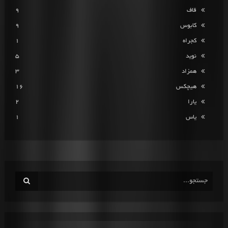
قاف
9
کابوس
9
کجراه
1
نوید
5
همزاد
3
هیچکس
16
یارا
2
یاس
1