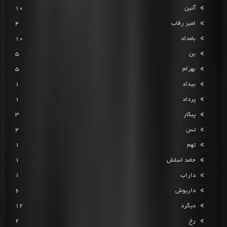
آئین
10
امیر رقاب
4
بامداد
10
بن
5
بهرام
5
بیداد
1
پرداد
1
پیکار
3
تس
4
تهم
1
حامد اسلش
1
داراب
1
داریوش
6
دیگرد
12
رخ
2