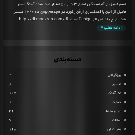
اسم فامیل از آئینمیانگین امتیاز 9.3 از 52 امتیاز ثبت شده آهنگ اسم
فامیل از آئین با آهنگسازی آرمَن رکورد در هجدهم بهمن ماه 1396 منتشر
شد. طراح جلد این اثر Fesign است. http://dl.maqzrap.com/dl...
ادامه مطلب
دسته‌بندی
بیوگرافی
2
تفسیر
8
تک آهنگ
127
حمایت
1
مجموعه ها
36
مقالات
7
هنرمندان
168