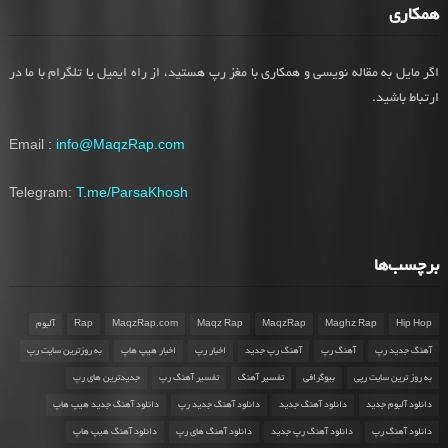
همکاری
اگر مایل به مقاله نویسی و همکاری با مغز رپ هستید، از راه ایمیل یا تلگرام با ما در
ارتباط باشید.
Email :
info@MaqzRap.com
Telegram:
T.me/ParsaKhosh
برچسب‌ها
Hip Hop
Maghz Rap
MaqzRap
Maqz Rap
MaqzRap.com
Rap
آلبوم
آهنگ جدید رپ
آهنگ رپ
آهنگ رپ جدید
اخبار رپ
اخبار هیپ هاپ
به روزترین سایت رپ
به روز ترین سایت رپی
بیوگرافی
تفسیر آهنگ
تفسیر آهنگ رپ
جدیدترین های رپ
دانلود آلبوم جدید
دانلود آهنگ جدید
دانلود آهنگ جدید رپ
دانلود آهنگ جدید هیپ هاپ
دانلود آهنگ رپ
دانلود آهنگ رپ جدید
دانلود آهنگ های رپ
دانلود آهنگ هیپ هاپ