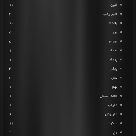
آئین
10
امیر رقاب
4
بامداد
10
بن
5
بهرام
5
بیداد
1
پرداد
1
پیکار
3
تس
4
تهم
1
حامد اسلش
1
داراب
1
داریوش
6
دیگرد
12
رخ
2