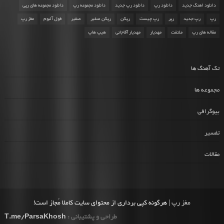
دانلود اهنگ جدید
دانلود رپ
دانلود رپ جدید
دانلود مجموعه رپ
دانلود مجموعه های رپی
رپ
رپ جدید
رپر
رپ چیست
رپکن
رپکن صفیر
صفیر
فول آلبوم
مغز رپ
مقاله های رپ
ملتفت
مهدیار
مهدیار آقاجانی
هیپ هاپ
تک آهنگ ها
مجموعه ها
بیوگرافی
تفسیر
مقالات
مغز رپ
| هرگونه کپی برداری از محتوای سایت کاملا مُجاز است!
طراحی و پشتیبانی :
T.me/ParsaKhosh