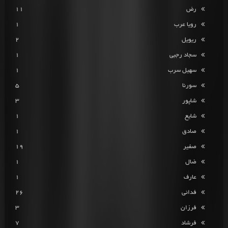
رض
11
رویا عرب
1
ریویل
2
سجاد رجبی
1
سهیل سرب
1
سورنا
5
شاپور
3
شایع
1
صادق
1
صفیر
19
ضال
1
عارف
1
فدائی
26
فرزان
3
فرشاد
7