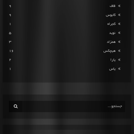
قاف
9
کابوس
9
کجراه
1
نوید
5
همزاد
3
هیچکس
16
یارا
2
یاس
1