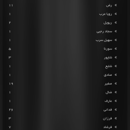
رض
11
رویا عرب
1
ریویل
2
سجاد رجبی
1
سهیل سرب
1
سورنا
5
شاپور
3
شایع
1
صادق
1
صفیر
19
ضال
1
عارف
1
فدائی
26
فرزان
3
فرشاد
7