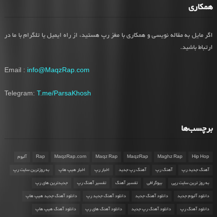
همکاری
اگر مایل به مقاله نویسی و همکاری با مغز رپ هستید، از راه ایمیل یا تلگرام با ما در
ارتباط باشید.
Email :
info@MaqzRap.com
Telegram:
T.me/ParsaKhosh
برچسب‌ها
Hip Hop
Maghz Rap
MaqzRap
Maqz Rap
MaqzRap.com
Rap
آلبوم
آهنگ جدید رپ
آهنگ رپ
آهنگ رپ جدید
اخبار رپ
اخبار هیپ هاپ
به روزترین سایت رپ
به روز ترین سایت رپی
بیوگرافی
تفسیر آهنگ
تفسیر آهنگ رپ
جدیدترین های رپ
دانلود آلبوم جدید
دانلود آهنگ جدید
دانلود آهنگ جدید رپ
دانلود آهنگ جدید هیپ هاپ
دانلود آهنگ رپ
دانلود آهنگ رپ جدید
دانلود آهنگ های رپ
دانلود آهنگ هیپ هاپ