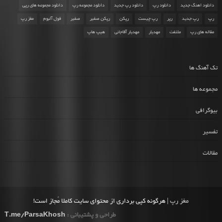
دانلود اهنگ جدید
دانلود رپ
دانلود رپ جدید
دانلود مجموعه رپ
دانلود مجموعه های رپی
رپ
رپ جدید
رپر
رپ چیست
رپکن
رپکن صفیر
صفیر
فول آلبوم
مغز رپ
مقاله های رپ
ملتفت
مهدیار
مهدیار آقاجانی
هیپ هاپ
تک آهنگ ها
مجموعه ها
بیوگرافی
تفسیر
مقالات
مغز رپ
| هرگونه کپی برداری از محتوای سایت کاملا مُجاز است!
طراحی و پشتیبانی :
T.me/ParsaKhosh