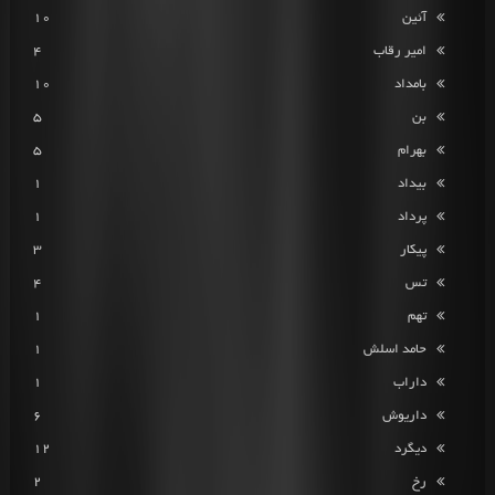
آئین
10
امیر رقاب
4
بامداد
10
بن
5
بهرام
5
بیداد
1
پرداد
1
پیکار
3
تس
4
تهم
1
حامد اسلش
1
داراب
1
داریوش
6
دیگرد
12
رخ
2