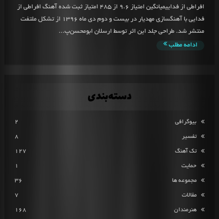
افراطی از فداییمیانگین امتیاز 9.6 از 485 امتیاز ثبت شده آهنگ افراطی از
فدایی با آهنگسازی مهدیار در بیست و دوم دی ماه 1396 از تشکل ملتفت
منتشر شد. طراحی جلد این اثر توسط ارسلان ابومحسن‌پ...
ادامه مطلب
دسته‌بندی
بیوگرافی
2
تفسیر
8
تک آهنگ
127
حمایت
1
مجموعه ها
36
مقالات
7
هنرمندان
168