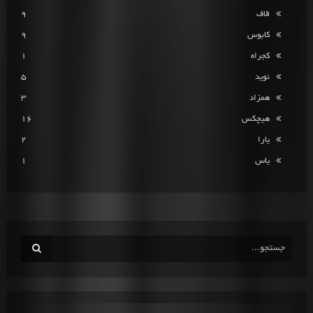
قاف
9
کابوس
9
کجراه
1
نوید
5
همزاد
3
هیچکس
16
یارا
2
یاس
1