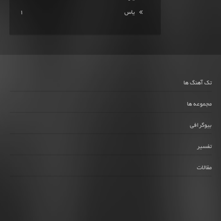
یاس
1
تک آهنگ ها
مجموعه ها
بیوگرافی
تفسیر
مقالات