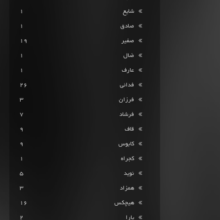
شایع
1
صادق
1
صفیر
19
ضال
1
عارف
1
فدائی
26
فرزان
3
فرشاد
7
قاف
9
کابوس
9
کجراه
1
نوید
5
همزاد
3
هیچکس
16
یارا
2