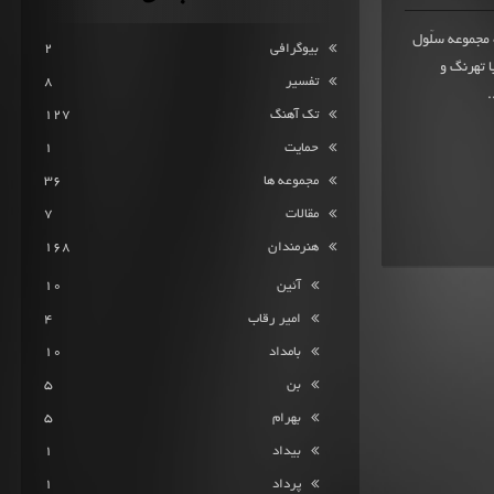
 101 امتیاز ثبت شده مجموعه سلّول
بیوگرافی
2
عه با تهرنگ و
تفسیر
8
.
تک آهنگ
127
حمایت
1
مجموعه ها
36
مقالات
7
هنرمندان
168
آئین
10
امیر رقاب
4
بامداد
10
بن
5
بهرام
5
بیداد
1
پرداد
1