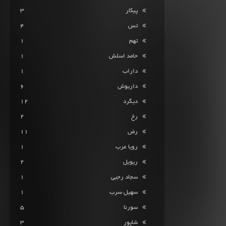
پیکار
3
تس
4
تهم
1
حامد اسلش
1
داراب
1
داریوش
6
دیگرد
12
رخ
2
رض
11
رویا عرب
1
ریویل
2
سجاد رجبی
1
سهیل سرب
1
سورنا
5
شاپور
3