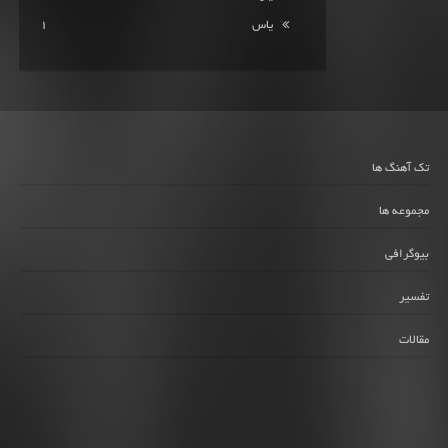
یاس
1
تک آهنگ ها
مجموعه ها
بیوگرافی
تفسیر
مقالات