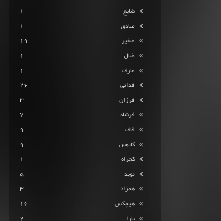
شایع
1
صادق
1
صفیر
19
ضال
1
عارف
1
فدائی
26
فرزان
3
فرشاد
7
قاف
9
کابوس
9
کجراه
1
نوید
5
همزاد
3
هیچکس
16
یارا
2