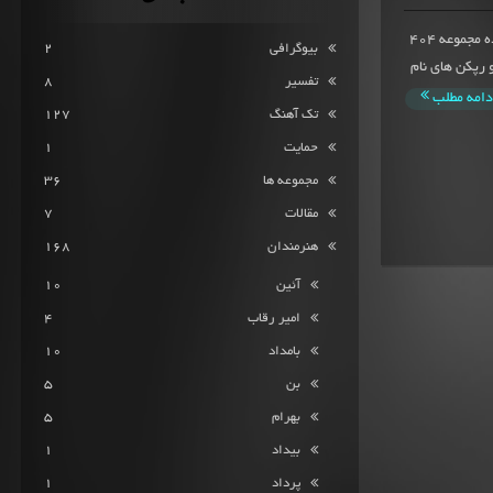
مجموعه 404 از فرشادمیانگین امتیاز 10 از 262 امتیاز ثبت شده مجموعه 404
بیوگرافی
2
نرمندان و رپکن های نام
تفسیر
8
دامه مطلب
تک آهنگ
127
حمایت
1
مجموعه ها
36
مقالات
7
هنرمندان
168
آئین
10
امیر رقاب
4
بامداد
10
بن
5
بهرام
5
بیداد
1
پرداد
1