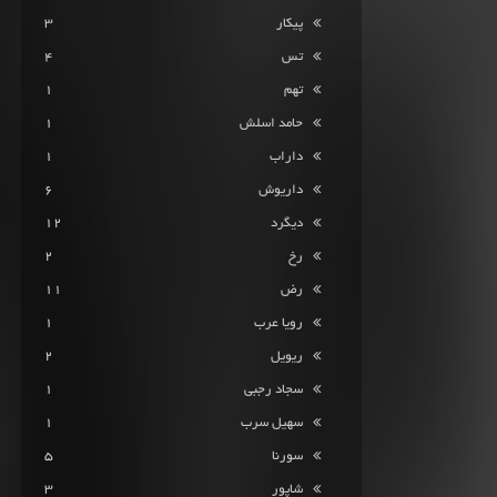
پیکار
3
تس
4
تهم
1
حامد اسلش
1
داراب
1
داریوش
6
دیگرد
12
رخ
2
رض
11
رویا عرب
1
ریویل
2
سجاد رجبی
1
سهیل سرب
1
سورنا
5
شاپور
3