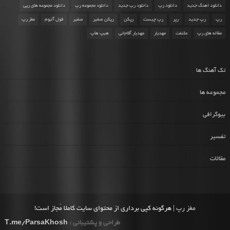
دانلود اهنگ جدید
دانلود رپ
دانلود رپ جدید
دانلود مجموعه رپ
دانلود مجموعه های رپی
رپ
رپ جدید
رپر
رپ چیست
رپکن
رپکن صفیر
صفیر
فول آلبوم
مغز رپ
مقاله های رپ
ملتفت
مهدیار
مهدیار آقاجانی
هیپ هاپ
تک آهنگ ها
مجموعه ها
بیوگرافی
تفسیر
مقالات
مغز رپ
| هرگونه کپی برداری از محتوای سایت کاملا مُجاز است!
طراحی و پشتیبانی :
T.me/ParsaKhosh