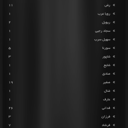
رض
11
رویا عرب
1
ریویل
2
سجاد رجبی
1
سهیل سرب
1
سورنا
5
شاپور
3
شایع
1
صادق
1
صفیر
19
ضال
1
عارف
1
فدائی
26
فرزان
3
فرشاد
7