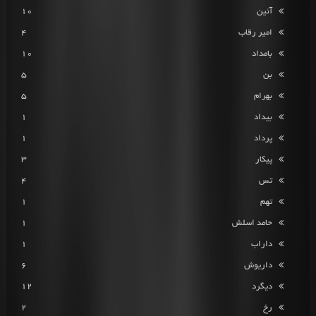
آئین
10
امیر رقاب
4
بامداد
10
بن
5
بهرام
5
بیداد
1
پرداد
1
پیکار
3
تس
4
تهم
1
حامد اسلش
1
داراب
1
داریوش
6
دیگرد
12
رخ
2