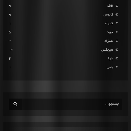
قاف
9
کابوس
9
کجراه
1
نوید
5
همزاد
3
هیچکس
16
یارا
2
یاس
1