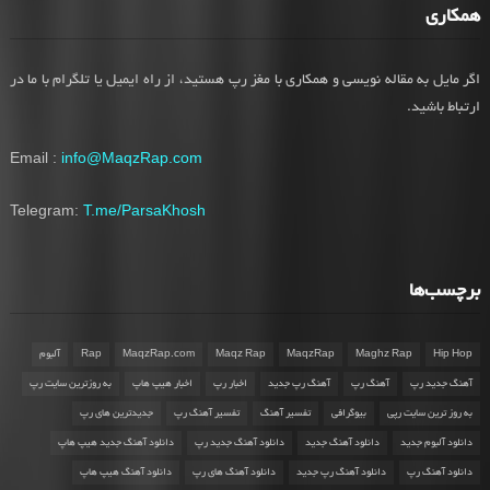
همکاری
اگر مایل به مقاله نویسی و همکاری با مغز رپ هستید، از راه ایمیل یا تلگرام با ما در
ارتباط باشید.
Email :
info@MaqzRap.com
Telegram:
T.me/ParsaKhosh
برچسب‌ها
Hip Hop
Maghz Rap
MaqzRap
Maqz Rap
MaqzRap.com
Rap
آلبوم
آهنگ جدید رپ
آهنگ رپ
آهنگ رپ جدید
اخبار رپ
اخبار هیپ هاپ
به روزترین سایت رپ
به روز ترین سایت رپی
بیوگرافی
تفسیر آهنگ
تفسیر آهنگ رپ
جدیدترین های رپ
دانلود آلبوم جدید
دانلود آهنگ جدید
دانلود آهنگ جدید رپ
دانلود آهنگ جدید هیپ هاپ
دانلود آهنگ رپ
دانلود آهنگ رپ جدید
دانلود آهنگ های رپ
دانلود آهنگ هیپ هاپ