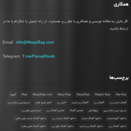
همکاری
اگر مایل به مقاله نویسی و همکاری با مغز رپ هستید، از راه ایمیل یا تلگرام با ما در
ارتباط باشید.
Email :
info@MaqzRap.com
Telegram:
T.me/ParsaKhosh
برچسب‌ها
Hip Hop
Maghz Rap
MaqzRap
Maqz Rap
MaqzRap.com
Rap
آلبوم
آهنگ جدید رپ
آهنگ رپ
آهنگ رپ جدید
اخبار رپ
اخبار هیپ هاپ
به روزترین سایت رپ
به روز ترین سایت رپی
بیوگرافی
تفسیر آهنگ
تفسیر آهنگ رپ
جدیدترین های رپ
دانلود آلبوم جدید
دانلود آهنگ جدید
دانلود آهنگ جدید رپ
دانلود آهنگ جدید هیپ هاپ
دانلود آهنگ رپ
دانلود آهنگ رپ جدید
دانلود آهنگ های رپ
دانلود آهنگ هیپ هاپ