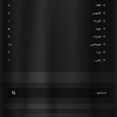
قاف
9
کابوس
9
کجراه
1
نوید
5
همزاد
3
هیچکس
16
یارا
2
یاس
1