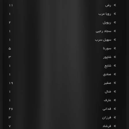
رض
11
رویا عرب
1
ریویل
2
سجاد رجبی
1
سهیل سرب
1
سورنا
5
شاپور
3
شایع
1
صادق
1
صفیر
19
ضال
1
عارف
1
فدائی
26
فرزان
3
فرشاد
7