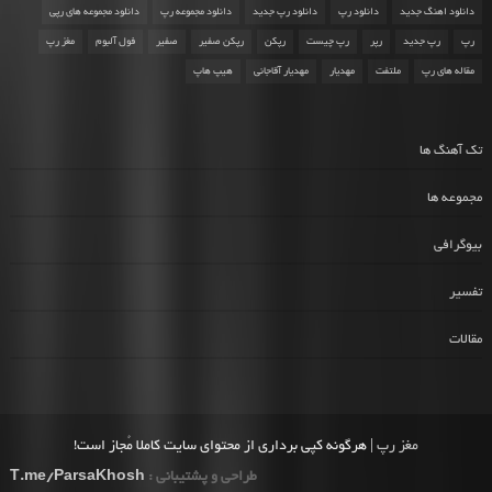
دانلود اهنگ جدید
دانلود رپ
دانلود رپ جدید
دانلود مجموعه رپ
دانلود مجموعه های رپی
رپ
رپ جدید
رپر
رپ چیست
رپکن
رپکن صفیر
صفیر
فول آلبوم
مغز رپ
مقاله های رپ
ملتفت
مهدیار
مهدیار آقاجانی
هیپ هاپ
تک آهنگ ها
مجموعه ها
بیوگرافی
تفسیر
مقالات
مغز رپ
| هرگونه کپی برداری از محتوای سایت کاملا مُجاز است!
طراحی و پشتیبانی :
T.me/ParsaKhosh