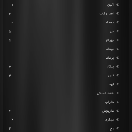
آئین
10
امیر رقاب
4
بامداد
10
بن
5
بهرام
5
بیداد
1
پرداد
1
پیکار
3
تس
4
تهم
1
حامد اسلش
1
داراب
1
داریوش
6
دیگرد
12
رخ
2