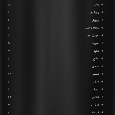
رض
11
رویا عرب
1
ریویل
2
سجاد رجبی
1
سهیل سرب
1
سورنا
5
شاپور
3
شایع
1
صادق
1
صفیر
19
ضال
1
عارف
1
فدائی
26
فرزان
3
فرشاد
7