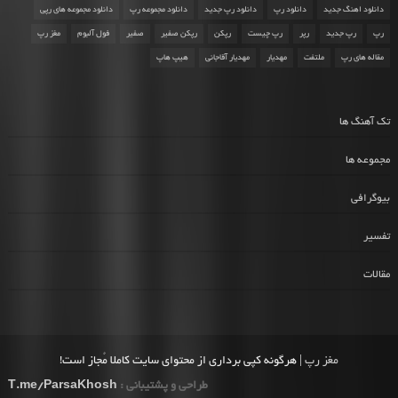
دانلود اهنگ جدید
دانلود رپ
دانلود رپ جدید
دانلود مجموعه رپ
دانلود مجموعه های رپی
رپ
رپ جدید
رپر
رپ چیست
رپکن
رپکن صفیر
صفیر
فول آلبوم
مغز رپ
مقاله های رپ
ملتفت
مهدیار
مهدیار آقاجانی
هیپ هاپ
تک آهنگ ها
مجموعه ها
بیوگرافی
تفسیر
مقالات
مغز رپ
| هرگونه کپی برداری از محتوای سایت کاملا مُجاز است!
طراحی و پشتیبانی :
T.me/ParsaKhosh