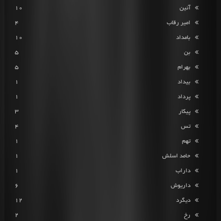
آئین
10
امیر رقاب
4
بامداد
10
بن
5
بهرام
5
بیداد
1
پرداد
1
پیکار
3
تس
4
تهم
1
حامد اسلش
1
داراب
1
داریوش
6
دیگرد
12
رخ
2