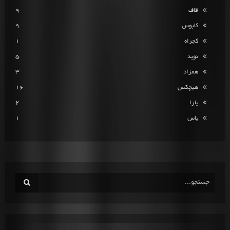
قاف
9
کابوس
9
کجراه
1
نوید
5
همزاد
3
هیچکس
16
یارا
2
یاس
1