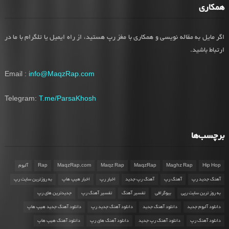
همکاری
اگر مایل به مقاله نویسی و همکاری با مغز رپ هستید، از راه ایمیل یا تلگرام با ما در
ارتباط باشید.
Email :
info@MaqzRap.com
Telegram:
T.me/ParsaKhosh
برچسب‌ها
Hip Hop
Maghz Rap
MaqzRap
Maqz Rap
MaqzRap.com
Rap
آلبوم
آهنگ جدید رپ
آهنگ رپ
آهنگ رپ جدید
اخبار رپ
اخبار هیپ هاپ
به روزترین سایت رپ
به روز ترین سایت رپی
بیوگرافی
تفسیر آهنگ
تفسیر آهنگ رپ
جدیدترین های رپ
دانلود آلبوم جدید
دانلود آهنگ جدید
دانلود آهنگ جدید رپ
دانلود آهنگ جدید هیپ هاپ
دانلود آهنگ رپ
دانلود آهنگ رپ جدید
دانلود آهنگ های رپ
دانلود آهنگ هیپ هاپ