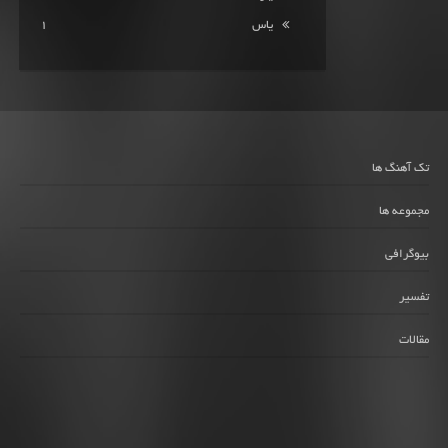
یاس
1
تک آهنگ ها
مجموعه ها
بیوگرافی
تفسیر
مقالات