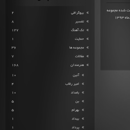
میانگین امتیاز 10 از 56 امتیاز ثبت شده مجموعه
بیوگرافی
2
(میکستیپ) کوتاهِ 6 ترکی یکبار مصرف از دیگرد در پنجم خردادماه 1393
تفسیر
8
تک آهنگ
127
حمایت
1
مجموعه ها
36
مقالات
7
هنرمندان
168
آئین
10
امیر رقاب
4
بامداد
10
بن
5
بهرام
5
بیداد
1
پرداد
1