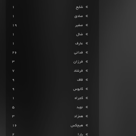
شایع
1
صادق
1
صفیر
19
ضال
1
عارف
1
فدائی
26
فرزان
3
فرشاد
7
قاف
9
کابوس
9
کجراه
1
نوید
5
همزاد
3
هیچکس
16
یارا
2