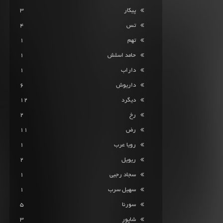
پیکار
3
تس
4
تهم
1
حامد اسلش
1
داراب
1
داریوش
6
دیگرد
12
رخ
2
رض
11
رویا عرب
1
ریویل
2
سجاد رجبی
1
سهیل سرب
1
سورنا
5
شاپور
3