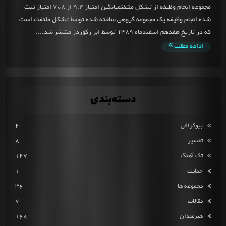
مجموعه انجام وظیفه از تشکل ملتفتمیانگین امتیاز 9.4 از 708 امتیاز ثبت
شده انجام وظیفه یک مجموعه گروهی ساخته شده توسط تشکل ملتفت است
که در تاریخ هفدهم اسفندماه 1389 توسط ابَر رکوردز منتشر شد....
ادامه مطلب
دسته‌بندی
بیوگرافی
2
تفسیر
8
تک آهنگ
127
حمایت
1
مجموعه ها
36
مقالات
7
هنرمندان
168