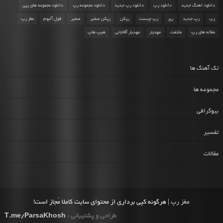
دانلود اهنگ جدید
دانلود رپ
دانلود رپ جدید
دانلود مجموعه رپ
دانلود مجموعه های رپی
رپ
رپ جدید
رپر
رپ چیست
رپکن
رپکن صفیر
صفیر
فول آلبوم
مغز رپ
مقاله های رپ
ملتفت
مهدیار
مهدیار آقاجانی
هیپ هاپ
تک آهنگ ها
مجموعه ها
بیوگرافی
تفسیر
مقالات
مغز رپ
| هرگونه کپی برداری از محتوای سایت کاملا مُجاز است!
طراحی و پشتیبانی :
T.me/ParsaKhosh