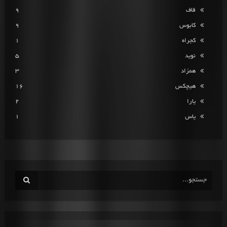
قاف
9
کابوس
9
کجراه
1
نوید
5
همزاد
3
هیچکس
16
یارا
2
یاس
1