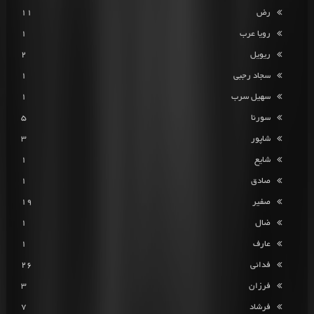
رض
11
رویا عرب
1
ریویل
2
سجاد رجبی
1
سهیل سرب
1
سورنا
5
شاپور
3
شایع
1
صادق
1
صفیر
19
ضال
1
عارف
1
فدائی
26
فرزان
3
فرشاد
7