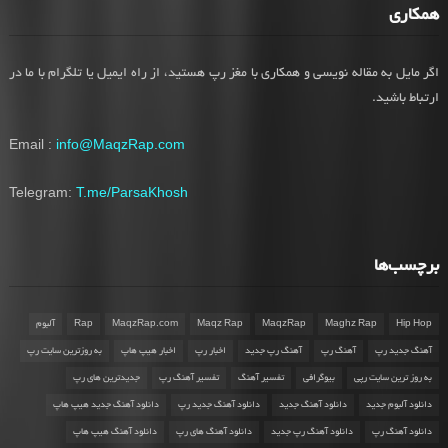
همکاری
اگر مایل به مقاله نویسی و همکاری با مغز رپ هستید، از راه ایمیل یا تلگرام با ما در
ارتباط باشید.
Email :
info@MaqzRap.com
Telegram:
T.me/ParsaKhosh
برچسب‌ها
Hip Hop
Maghz Rap
MaqzRap
Maqz Rap
MaqzRap.com
Rap
آلبوم
آهنگ جدید رپ
آهنگ رپ
آهنگ رپ جدید
اخبار رپ
اخبار هیپ هاپ
به روزترین سایت رپ
به روز ترین سایت رپی
بیوگرافی
تفسیر آهنگ
تفسیر آهنگ رپ
جدیدترین های رپ
دانلود آلبوم جدید
دانلود آهنگ جدید
دانلود آهنگ جدید رپ
دانلود آهنگ جدید هیپ هاپ
دانلود آهنگ رپ
دانلود آهنگ رپ جدید
دانلود آهنگ های رپ
دانلود آهنگ هیپ هاپ