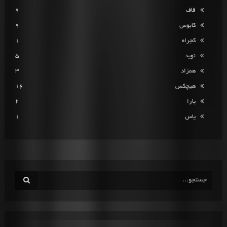
قاف
9
کابوس
9
کجراه
1
نوید
5
همزاد
3
هیچکس
16
یارا
2
یاس
1