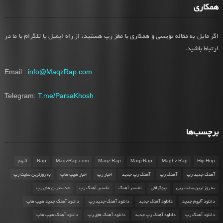
همکاری
اگر مایل به مقاله نویسی و همکاری با مغز رپ هستید، از راه ایمیل یا تلگرام با ما در
ارتباط باشید.
Email :
info@MaqzRap.com
Telegram:
T.me/ParsaKhosh
برچسب‌ها
Hip Hop
Maghz Rap
MaqzRap
Maqz Rap
MaqzRap.com
Rap
آلبوم
آهنگ جدید رپ
آهنگ رپ
آهنگ رپ جدید
اخبار رپ
اخبار هیپ هاپ
به روزترین سایت رپ
به روز ترین سایت رپی
بیوگرافی
تفسیر آهنگ
تفسیر آهنگ رپ
جدیدترین های رپ
دانلود آلبوم جدید
دانلود آهنگ جدید
دانلود آهنگ جدید رپ
دانلود آهنگ جدید هیپ هاپ
دانلود آهنگ رپ
دانلود آهنگ رپ جدید
دانلود آهنگ های رپ
دانلود آهنگ هیپ هاپ