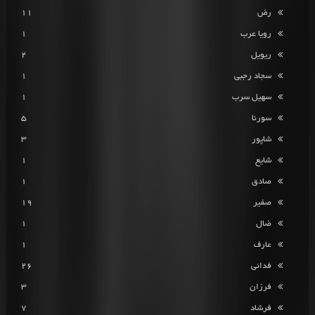
رض
11
رویا عرب
1
ریویل
2
سجاد رجبی
1
سهیل سرب
1
سورنا
5
شاپور
3
شایع
1
صادق
1
صفیر
19
ضال
1
عارف
1
فدائی
26
فرزان
3
فرشاد
7