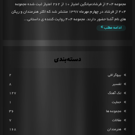
مجموعه 404 از فرشادمیانگین امتیاز 10 از 262 امتیاز ثبت شده مجموعه
404 از فرشاد در چهارم مهرماه 1397 منتشر شد که اکثر هنرمندان و رپکن
های نام آشنا حضور دارند. مجموعه 404 روایت کننده ی داستانی...
ادامه مطلب
دسته‌بندی
بیوگرافی
2
تفسیر
8
تک آهنگ
127
حمایت
1
مجموعه ها
36
مقالات
7
هنرمندان
168