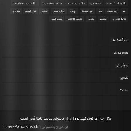
دانلود اهنگ جدید
دانلود رپ
دانلود رپ جدید
دانلود مجموعه رپ
دانلود مجموعه های رپی
رپ
رپ جدید
رپر
رپ چیست
رپکن
رپکن صفیر
صفیر
فول آلبوم
مغز رپ
مقاله های رپ
ملتفت
مهدیار
مهدیار آقاجانی
هیپ هاپ
تک آهنگ ها
مجموعه ها
بیوگرافی
تفسیر
مقالات
مغز رپ
| هرگونه کپی برداری از محتوای سایت کاملا مُجاز است!
طراحی و پشتیبانی :
T.me/ParsaKhosh