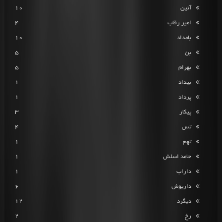
آئین
10
امیر رقاب
4
بامداد
10
بن
5
بهرام
5
بیداد
1
پرداد
1
پیکار
3
تس
4
تهم
1
حامد اسلش
1
داراب
1
داریوش
6
دیگرد
12
رخ
2