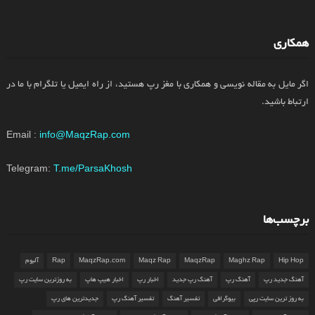
همکاری
اگر مایل به مقاله نویسی و همکاری با مغز رپ هستید، از راه ایمیل یا تلگرام با ما در
ارتباط باشید.
Email :
info@MaqzRap.com
Telegram:
T.me/ParsaKhosh
برچسب‌ها
Hip Hop
Maghz Rap
MaqzRap
Maqz Rap
MaqzRap.com
Rap
آلبوم
آهنگ جدید رپ
آهنگ رپ
آهنگ رپ جدید
اخبار رپ
اخبار هیپ هاپ
به روزترین سایت رپ
به روز ترین سایت رپی
بیوگرافی
تفسیر آهنگ
تفسیر آهنگ رپ
جدیدترین های رپ