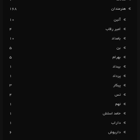
هنرمندان
168
آئین
10
امیر رقاب
4
بامداد
10
بن
5
بهرام
5
بیداد
1
پرداد
1
پیکار
3
تس
4
تهم
1
حامد اسلش
1
داراب
1
داریوش
6