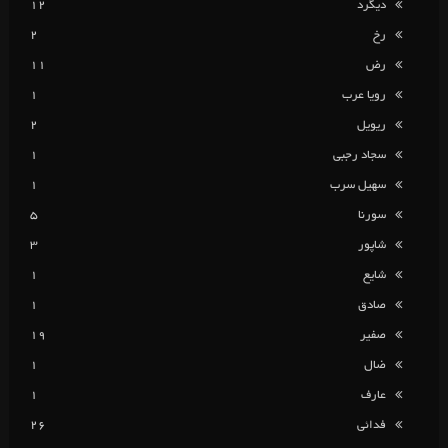
دیگرد
12
رخ
2
رض
11
رویا عرب
1
ریویل
2
سجاد رجبی
1
سهیل سرب
1
سورنا
5
شاپور
3
شایع
1
صادق
1
صفیر
19
ضال
1
عارف
1
فدائی
26