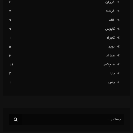
فرزان
3
فرشاد
7
قاف
9
کابوس
9
کجراه
1
نوید
5
همزاد
3
هیچکس
16
یارا
2
یاس
1