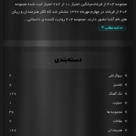
مجموعه 404 از فرشادمیانگین امتیاز 10 از 262 امتیاز ثبت شده مجموعه
404 از فرشاد در چهارم مهرماه 1397 منتشر شد که اکثر هنرمندان و رپکن
های نام آشنا حضور دارند. مجموعه 404 روایت کننده ی داستانی...
ادامه مطلب
دسته‌بندی
بیوگرافی
2
تفسیر
8
تک آهنگ
127
حمایت
1
مجموعه ها
36
مقالات
7
هنرمندان
168