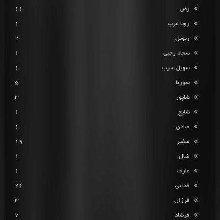
رض
11
رویا عرب
1
ریویل
2
سجاد رجبی
1
سهیل سرب
1
سورنا
5
شاپور
3
شایع
1
صادق
1
صفیر
19
ضال
1
عارف
1
فدائی
26
فرزان
3
فرشاد
7