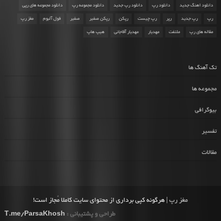
دانلود اهنگ جدید
دانلود رپ
دانلود رپ جدید
دانلود مجموعه رپ
دانلود مجموعه های رپی
رپ
رپ جدید
رپر
رپ چیست
رپکن
رپکن صفیر
صفیر
فول آلبوم
مغز رپ
مقاله های رپ
ملتفت
مهدیار
مهدیار آقاجانی
هیپ هاپ
تک آهنگ ها
مجموعه ها
بیوگرافی
تفسیر
مقالات
مغز رپ
| هرگونه کپی برداری از محتوای سایت کاملا مُجاز است!
طراحی و پشتیبانی :
T.me/ParsaKhosh