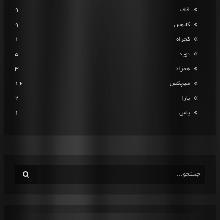
قاف
9
کابوس
9
کجراه
1
نوید
5
همزاد
3
هیچکس
16
یارا
2
یاس
1