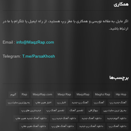
همکاری
اگر مایل به مقاله نویسی و همکاری با مغز رپ هستید، از راه ایمیل یا تلگرام با ما در
ارتباط باشید.
Email :
info@MaqzRap.com
Telegram:
T.me/ParsaKhosh
برچسب‌ها
Hip Hop
Maghz Rap
MaqzRap
Maqz Rap
MaqzRap.com
Rap
آلبوم
آهنگ جدید رپ
آهنگ رپ
آهنگ رپ جدید
اخبار رپ
اخبار هیپ هاپ
به روزترین سایت رپ
به روز ترین سایت رپی
بیوگرافی
تفسیر آهنگ
تفسیر آهنگ رپ
جدیدترین های رپ
دانلود آلبوم جدید
دانلود آهنگ جدید
دانلود آهنگ جدید رپ
دانلود آهنگ جدید هیپ هاپ
دانلود آهنگ رپ
دانلود آهنگ رپ جدید
دانلود آهنگ های رپ
دانلود آهنگ هیپ هاپ