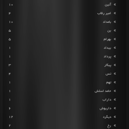
آئین
10
امیر رقاب
4
بامداد
10
بن
5
بهرام
5
بیداد
1
پرداد
1
پیکار
3
تس
4
تهم
1
حامد اسلش
1
داراب
1
داریوش
6
دیگرد
12
رخ
2