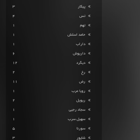
پیکار
3
تس
4
تهم
1
حامد اسلش
1
داراب
1
داریوش
6
دیگرد
12
رخ
2
رض
11
رویا عرب
1
ریویل
2
سجاد رجبی
1
سهیل سرب
1
سورنا
5
شاپور
3