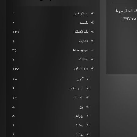
یاز ثبت شده آهنگ شد از بن با
بیوگرافی
2
همراهی فرزان با تنظیم محمد افضل(مرکز رکورد) در نهم خرداد ماه 1397
تفسیر
8
تک آهنگ
127
حمایت
1
مجموعه ها
36
مقالات
7
هنرمندان
168
آئین
10
امیر رقاب
4
بامداد
10
بن
5
بهرام
5
بیداد
1
پرداد
1