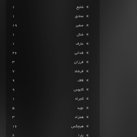
شایع
1
صادق
1
صفیر
19
ضال
1
عارف
1
فدائی
26
فرزان
3
فرشاد
7
قاف
9
کابوس
9
کجراه
1
نوید
5
همزاد
3
هیچکس
16
یارا
2