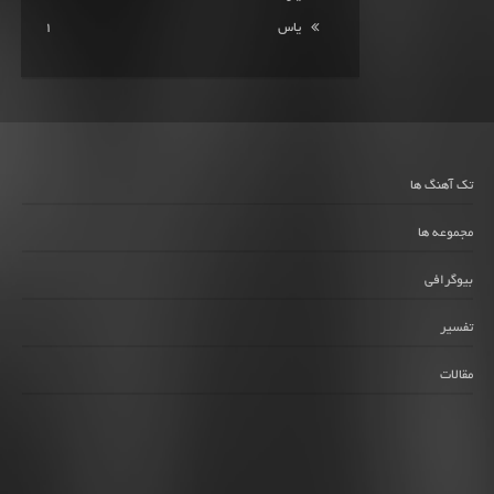
یاس
1
تک آهنگ ها
مجموعه ها
بیوگرافی
تفسیر
مقالات