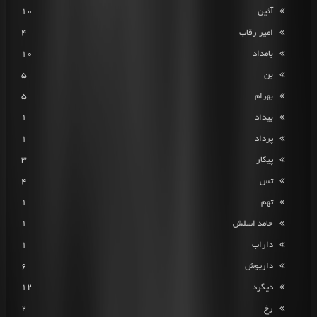
آئین
10
امیر رقاب
4
بامداد
10
بن
5
بهرام
5
بیداد
1
پرداد
1
پیکار
3
تس
4
تهم
1
حامد اسلش
1
داراب
1
داریوش
6
دیگرد
12
رخ
2