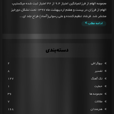
مجموعه الهام از فرزانمیانگین امتیاز 9.4 از 42 امتیاز ثبت شده میکستیپ
الهام از فرزان در بیست و هفتم اردیبهشت ماه 1397 تحت تشکل دورخیز
منتشر شد. فرشاد تنظیم کننده و علی رسولی(آصاد) طراح جلد ای...
ادامه مطلب
دسته‌بندی
بیوگرافی
2
تفسیر
8
تک آهنگ
127
حمایت
1
مجموعه ها
36
مقالات
7
هنرمندان
168