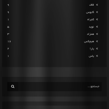
قاف
9
کابوس
9
کجراه
1
نوید
5
همزاد
3
هیچکس
16
یارا
2
یاس
1