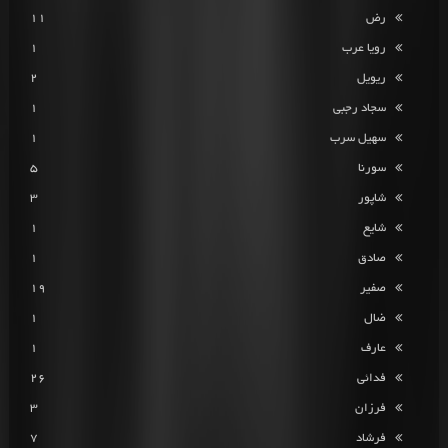
رض
11
رویا عرب
1
ریویل
2
سجاد رجبی
1
سهیل سرب
1
سورنا
5
شاپور
3
شایع
1
صادق
1
صفیر
19
ضال
1
عارف
1
فدائی
26
فرزان
3
فرشاد
7