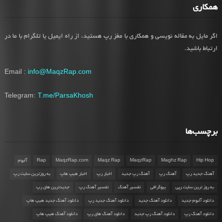
همکاری
اگر مایل به مقاله نویسی و همکاری با مغز رپ هستید، از راه ایمیل یا تلگرام با ما در
ارتباط باشید.
Email :
info@MaqzRap.com
Telegram:
T.me/ParsaKhosh
برچسب‌ها
Hip Hop
Maghz Rap
MaqzRap
Maqz Rap
MaqzRap.com
Rap
آلبوم
آهنگ جدید رپ
آهنگ رپ
آهنگ رپ جدید
اخبار رپ
اخبار هیپ هاپ
به روزترین سایت رپ
به روز ترین سایت رپی
بیوگرافی
تفسیر آهنگ
تفسیر آهنگ رپ
جدیدترین های رپ
دانلود آلبوم جدید
دانلود آهنگ جدید
دانلود آهنگ جدید رپ
دانلود آهنگ جدید هیپ هاپ
دانلود آهنگ رپ
دانلود آهنگ رپ جدید
دانلود آهنگ های رپ
دانلود آهنگ هیپ هاپ