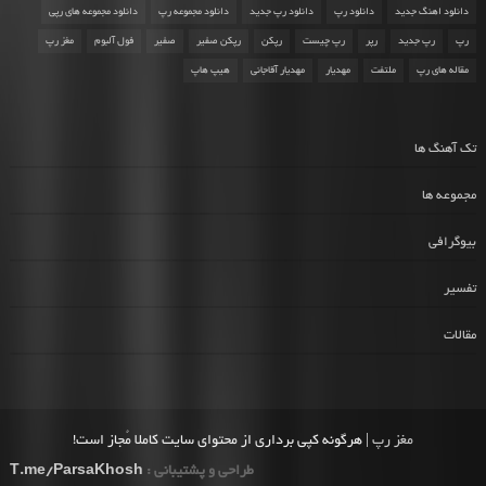
دانلود اهنگ جدید
دانلود رپ
دانلود رپ جدید
دانلود مجموعه رپ
دانلود مجموعه های رپی
رپ
رپ جدید
رپر
رپ چیست
رپکن
رپکن صفیر
صفیر
فول آلبوم
مغز رپ
مقاله های رپ
ملتفت
مهدیار
مهدیار آقاجانی
هیپ هاپ
تک آهنگ ها
مجموعه ها
بیوگرافی
تفسیر
مقالات
مغز رپ
| هرگونه کپی برداری از محتوای سایت کاملا مُجاز است!
طراحی و پشتیبانی :
T.me/ParsaKhosh