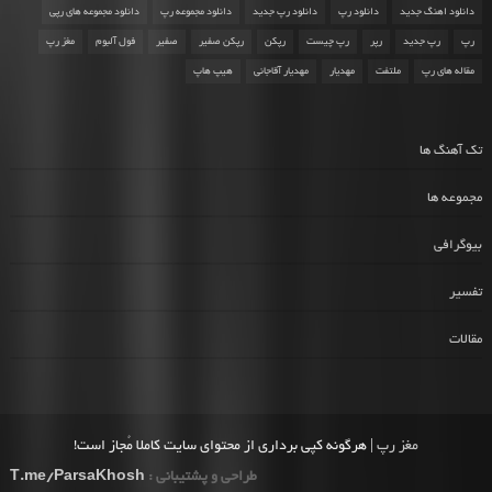
دانلود اهنگ جدید
دانلود رپ
دانلود رپ جدید
دانلود مجموعه رپ
دانلود مجموعه های رپی
رپ
رپ جدید
رپر
رپ چیست
رپکن
رپکن صفیر
صفیر
فول آلبوم
مغز رپ
مقاله های رپ
ملتفت
مهدیار
مهدیار آقاجانی
هیپ هاپ
تک آهنگ ها
مجموعه ها
بیوگرافی
تفسیر
مقالات
مغز رپ
| هرگونه کپی برداری از محتوای سایت کاملا مُجاز است!
طراحی و پشتیبانی :
T.me/ParsaKhosh