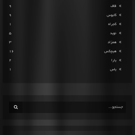
قاف
9
کابوس
9
کجراه
1
نوید
5
همزاد
3
هیچکس
16
یارا
2
یاس
1