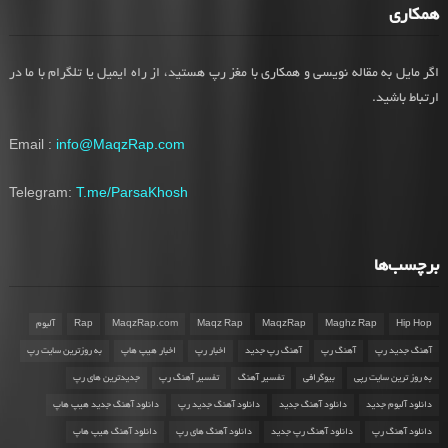
همکاری
اگر مایل به مقاله نویسی و همکاری با مغز رپ هستید، از راه ایمیل یا تلگرام با ما در
ارتباط باشید.
Email :
info@MaqzRap.com
Telegram:
T.me/ParsaKhosh
برچسب‌ها
Hip Hop
Maghz Rap
MaqzRap
Maqz Rap
MaqzRap.com
Rap
آلبوم
آهنگ جدید رپ
آهنگ رپ
آهنگ رپ جدید
اخبار رپ
اخبار هیپ هاپ
به روزترین سایت رپ
به روز ترین سایت رپی
بیوگرافی
تفسیر آهنگ
تفسیر آهنگ رپ
جدیدترین های رپ
دانلود آلبوم جدید
دانلود آهنگ جدید
دانلود آهنگ جدید رپ
دانلود آهنگ جدید هیپ هاپ
دانلود آهنگ رپ
دانلود آهنگ رپ جدید
دانلود آهنگ های رپ
دانلود آهنگ هیپ هاپ