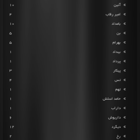
آئین
10
امیر رقاب
4
بامداد
10
بن
5
بهرام
5
بیداد
1
پرداد
1
پیکار
3
تس
4
تهم
1
حامد اسلش
1
داراب
1
داریوش
6
دیگرد
12
رخ
2