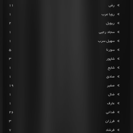
رض
11
رویا عرب
1
ریویل
2
سجاد رجبی
1
سهیل سرب
1
سورنا
5
شاپور
3
شایع
1
صادق
1
صفیر
19
ضال
1
عارف
1
فدائی
26
فرزان
3
فرشاد
7