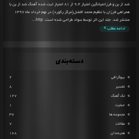
شد از بن و فرزانمیانگین امتیاز 9.4 از 81 امتیاز ثبت شده آهنگ شد از بن با
همراهی فرزان با تنظیم محمد افضل(مرکز رکورد) در نهم خرداد ماه 1397
منتشر شد. جلد این اثر توسط سواد طراحی شده است. http...
ادامه مطلب
دسته‌بندی
بیوگرافی
2
تفسیر
8
تک آهنگ
127
حمایت
1
مجموعه ها
36
مقالات
7
هنرمندان
168