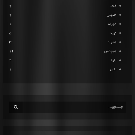
قاف
9
کابوس
9
کجراه
1
نوید
5
همزاد
3
هیچکس
16
یارا
2
یاس
1