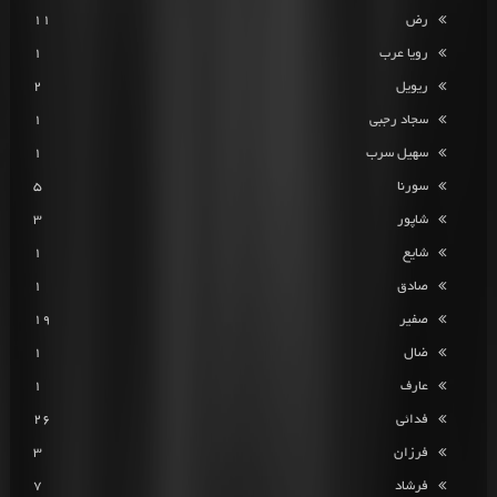
رض
11
رویا عرب
1
ریویل
2
سجاد رجبی
1
سهیل سرب
1
سورنا
5
شاپور
3
شایع
1
صادق
1
صفیر
19
ضال
1
عارف
1
فدائی
26
فرزان
3
فرشاد
7