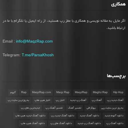
همکاری
اگر مایل به مقاله نویسی و همکاری با مغز رپ هستید، از راه ایمیل یا تلگرام با ما در
ارتباط باشید.
Email :
info@MaqzRap.com
Telegram:
T.me/ParsaKhosh
برچسب‌ها
Hip Hop
Maghz Rap
MaqzRap
Maqz Rap
MaqzRap.com
Rap
آلبوم
آهنگ جدید رپ
آهنگ رپ
آهنگ رپ جدید
اخبار رپ
اخبار هیپ هاپ
به روزترین سایت رپ
به روز ترین سایت رپی
بیوگرافی
تفسیر آهنگ
تفسیر آهنگ رپ
جدیدترین های رپ
دانلود آلبوم جدید
دانلود آهنگ جدید
دانلود آهنگ جدید رپ
دانلود آهنگ جدید هیپ هاپ
دانلود آهنگ رپ
دانلود آهنگ رپ جدید
دانلود آهنگ های رپ
دانلود آهنگ هیپ هاپ