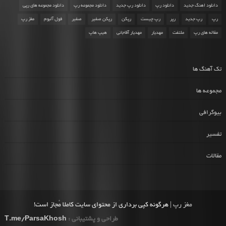
دانلود اهنگ جدید
دانلود رپ
دانلود رپ جدید
دانلود مجموعه رپ
دانلود مجموعه های رپی
رپ
رپ جدید
رپر
رپ چیست
رپکن
رپکن صفیر
صفیر
فول آلبوم
مغز رپ
مقاله های رپ
ملتفت
مهدیار
مهدیار آقاجانی
هیپ هاپ
تک آهنگ ها
مجموعه ها
بیوگرافی
تفسیر
مقالات
مغز رپ
| هرگونه کپی برداری از محتوای سایت کاملا مُجاز است!
طراحی و پشتیبانی :
T.me/ParsaKhosh