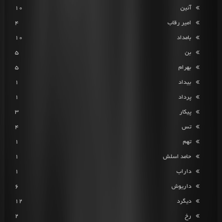
آئین
10
امیر رقاب
4
بامداد
10
بن
5
بهرام
5
بیداد
1
پرداد
1
پیکار
3
تس
4
تهم
1
حامد اسلش
1
داراب
1
داریوش
6
دیگرد
12
رخ
2