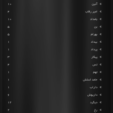
آئین
10
امیر رقاب
4
بامداد
10
بن
5
بهرام
5
بیداد
1
پرداد
1
پیکار
3
تس
4
تهم
1
حامد اسلش
1
داراب
1
داریوش
6
دیگرد
12
رخ
2