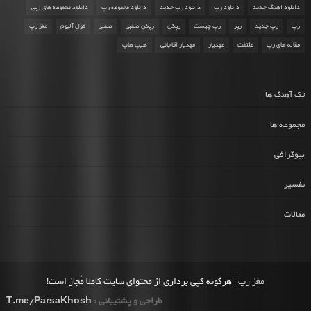
دانلود اهنگ جدید
دانلود رپ
دانلود رپ جدید
دانلود مجموعه رپ
دانلود مجموعه های رپی
رپ
رپ جدید
رپر
رپ چیست
رپکن
رپکن صفیر
صفیر
فول آلبوم
مغز رپ
مقاله های رپ
ملتفت
مهدیار
مهدیار آقاجانی
هیپ هاپ
تک آهنگ ها
مجموعه ها
بیوگرافی
تفسیر
مقالات
مغز رپ
| هرگونه کپی برداری از محتوای سایت کاملا مُجاز است!
طراحی و پشتیبانی :
T.me/ParsaKhosh