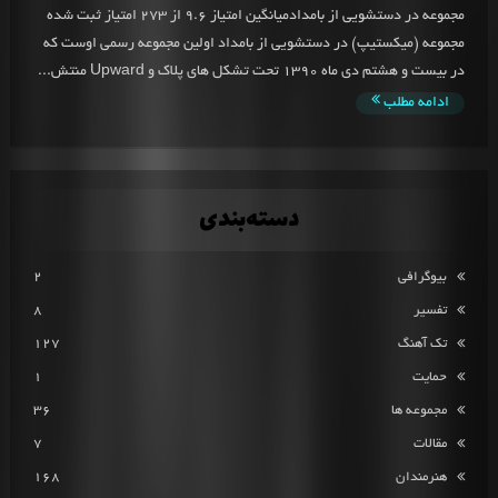
مجموعه در دستشویی از بامدادمیانگین امتیاز 9.6 از 273 امتیاز ثبت شده
مجموعه (میکستیپ) در دستشویی از بامداد اولین مجموعه رسمی اوست که
در بیست و هشتم دی ماه 1390 تحت تشکل های پلاک و Upward منتش...
ادامه مطلب
دسته‌بندی
بیوگرافی
2
تفسیر
8
تک آهنگ
127
حمایت
1
مجموعه ها
36
مقالات
7
هنرمندان
168