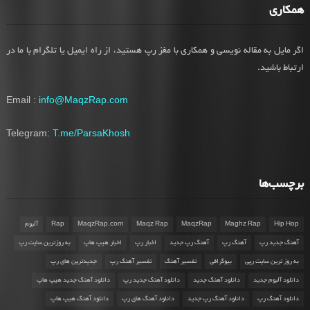
همکاری
اگر مایل به مقاله نویسی و همکاری با مغز رپ هستید، از راه ایمیل یا تلگرام با ما در
ارتباط باشید.
Email :
info@MaqzRap.com
Telegram:
T.me/ParsaKhosh
برچسب‌ها
Hip Hop
Maghz Rap
MaqzRap
Maqz Rap
MaqzRap.com
Rap
آلبوم
آهنگ جدید رپ
آهنگ رپ
آهنگ رپ جدید
اخبار رپ
اخبار هیپ هاپ
به روزترین سایت رپ
به روز ترین سایت رپی
بیوگرافی
تفسیر آهنگ
تفسیر آهنگ رپ
جدیدترین های رپ
دانلود آلبوم جدید
دانلود آهنگ جدید
دانلود آهنگ جدید رپ
دانلود آهنگ جدید هیپ هاپ
دانلود آهنگ رپ
دانلود آهنگ رپ جدید
دانلود آهنگ های رپ
دانلود آهنگ هیپ هاپ