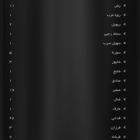
رض
11
رویا عرب
1
ریویل
2
سجاد رجبی
1
سهیل سرب
1
سورنا
5
شاپور
3
شایع
1
صادق
1
صفیر
19
ضال
1
عارف
1
فدائی
26
فرزان
3
فرشاد
7