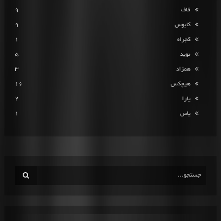
قاف
9
کابوس
9
کجراه
1
نوید
5
همزاد
3
هیچکس
16
یارا
2
یاس
1