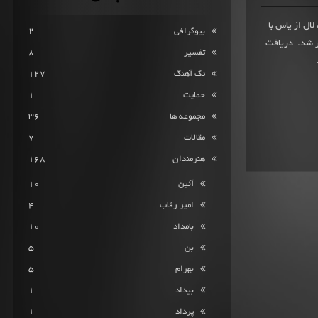
ده تک آهنگ لال از یاس با
بیوگرافی
2
 بیست و چهارم خردادماه 1399 منتشر شد. دریافت
تفسیر
8
تک آهنگ
127
حمایت
1
مجموعه ها
36
مقالات
7
هنرمندان
168
آئین
10
امیر رقاب
4
بامداد
10
بن
5
بهرام
5
بیداد
1
پرداد
1