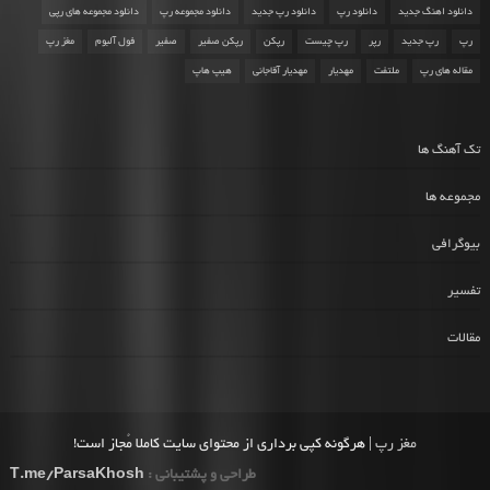
دانلود اهنگ جدید
دانلود رپ
دانلود رپ جدید
دانلود مجموعه رپ
دانلود مجموعه های رپی
رپ
رپ جدید
رپر
رپ چیست
رپکن
رپکن صفیر
صفیر
فول آلبوم
مغز رپ
مقاله های رپ
ملتفت
مهدیار
مهدیار آقاجانی
هیپ هاپ
تک آهنگ ها
مجموعه ها
بیوگرافی
تفسیر
مقالات
مغز رپ
| هرگونه کپی برداری از محتوای سایت کاملا مُجاز است!
طراحی و پشتیبانی :
T.me/ParsaKhosh