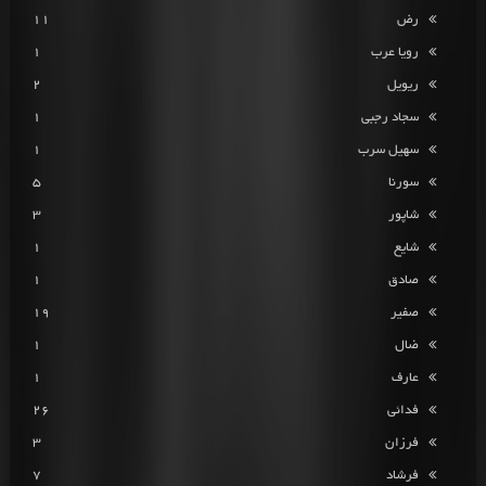
رض
11
رویا عرب
1
ریویل
2
سجاد رجبی
1
سهیل سرب
1
سورنا
5
شاپور
3
شایع
1
صادق
1
صفیر
19
ضال
1
عارف
1
فدائی
26
فرزان
3
فرشاد
7