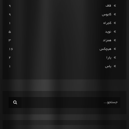
قاف
9
کابوس
9
کجراه
1
نوید
5
همزاد
3
هیچکس
16
یارا
2
یاس
1