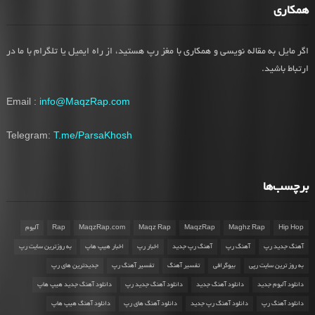
همکاری
اگر مایل به مقاله نویسی و همکاری با مغز رپ هستید، از راه ایمیل یا تلگرام با ما در
ارتباط باشید.
Email :
info@MaqzRap.com
Telegram:
T.me/ParsaKhosh
برچسب‌ها
Hip Hop
Maghz Rap
MaqzRap
Maqz Rap
MaqzRap.com
Rap
آلبوم
آهنگ جدید رپ
آهنگ رپ
آهنگ رپ جدید
اخبار رپ
اخبار هیپ هاپ
به روزترین سایت رپ
به روز ترین سایت رپی
بیوگرافی
تفسیر آهنگ
تفسیر آهنگ رپ
جدیدترین های رپ
دانلود آلبوم جدید
دانلود آهنگ جدید
دانلود آهنگ جدید رپ
دانلود آهنگ جدید هیپ هاپ
دانلود آهنگ رپ
دانلود آهنگ رپ جدید
دانلود آهنگ های رپ
دانلود آهنگ هیپ هاپ