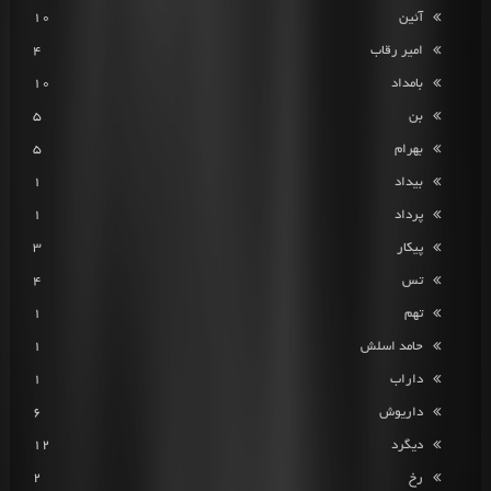
آئین
10
امیر رقاب
4
بامداد
10
بن
5
بهرام
5
بیداد
1
پرداد
1
پیکار
3
تس
4
تهم
1
حامد اسلش
1
داراب
1
داریوش
6
دیگرد
12
رخ
2