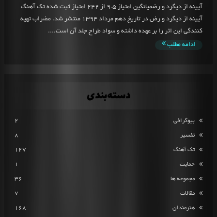
آیینه از دیگرد و رضمیانگین امتیاز 9.5 از 242 امتیاز ثبت شده تک آهنگ
آیینه از دیگرد و رض در تاریخ دهم مرداد 1394 منتشر شد. مضراب تهیه
کنندگی این اثر را بر عهده داشته و سِواد طراح جلد آن است....
ادامه مطلب
دسته‌بندی
بیوگرافی
2
تفسیر
8
تک آهنگ
127
حمایت
1
مجموعه ها
36
مقالات
7
هنرمندان
168