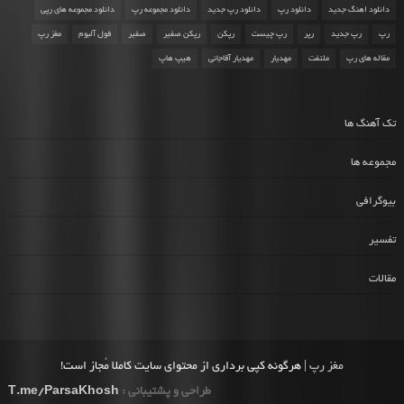
دانلود اهنگ جدید
دانلود رپ
دانلود رپ جدید
دانلود مجموعه رپ
دانلود مجموعه های رپی
رپ
رپ جدید
رپر
رپ چیست
رپکن
رپکن صفیر
صفیر
فول آلبوم
مغز رپ
مقاله های رپ
ملتفت
مهدیار
مهدیار آقاجانی
هیپ هاپ
تک آهنگ ها
مجموعه ها
بیوگرافی
تفسیر
مقالات
مغز رپ
| هرگونه کپی برداری از محتوای سایت کاملا مُجاز است!
طراحی و پشتیبانی :
T.me/ParsaKhosh