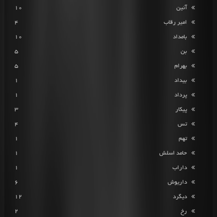
آئین
10
امیر رقاب
4
بامداد
10
بن
5
بهرام
5
بیداد
1
پرداد
1
پیکار
3
تس
4
تهم
1
حامد اسلش
1
داراب
1
داریوش
6
دیگرد
12
رخ
2