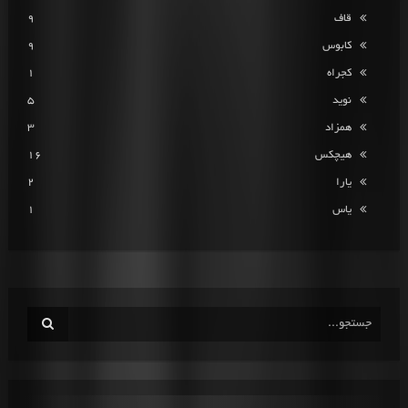
قاف
9
کابوس
9
کجراه
1
نوید
5
همزاد
3
هیچکس
16
یارا
2
یاس
1