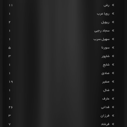
رض
11
رویا عرب
1
ریویل
2
سجاد رجبی
1
سهیل سرب
1
سورنا
5
شاپور
3
شایع
1
صادق
1
صفیر
19
ضال
1
عارف
1
فدائی
26
فرزان
3
فرشاد
7