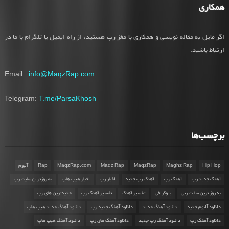
همکاری
اگر مایل به مقاله نویسی و همکاری با مغز رپ هستید، از راه ایمیل یا تلگرام با ما در
ارتباط باشید.
Email :
info@MaqzRap.com
Telegram:
T.me/ParsaKhosh
برچسب‌ها
Hip Hop
Maghz Rap
MaqzRap
Maqz Rap
MaqzRap.com
Rap
آلبوم
آهنگ جدید رپ
آهنگ رپ
آهنگ رپ جدید
اخبار رپ
اخبار هیپ هاپ
به روزترین سایت رپ
به روز ترین سایت رپی
بیوگرافی
تفسیر آهنگ
تفسیر آهنگ رپ
جدیدترین های رپ
دانلود آلبوم جدید
دانلود آهنگ جدید
دانلود آهنگ جدید رپ
دانلود آهنگ جدید هیپ هاپ
دانلود آهنگ رپ
دانلود آهنگ رپ جدید
دانلود آهنگ های رپ
دانلود آهنگ هیپ هاپ