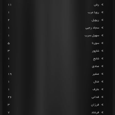
رض
11
رویا عرب
1
ریویل
2
سجاد رجبی
1
سهیل سرب
1
سورنا
5
شاپور
3
شایع
1
صادق
1
صفیر
19
ضال
1
عارف
1
فدائی
26
فرزان
3
فرشاد
7