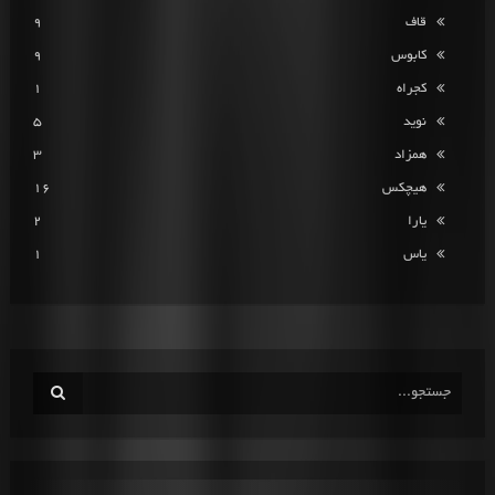
قاف
9
کابوس
9
کجراه
1
نوید
5
همزاد
3
هیچکس
16
یارا
2
یاس
1