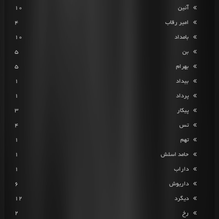
آئین
10
امیر رقاب
4
بامداد
10
بن
5
بهرام
5
بیداد
1
پرداد
1
پیکار
3
تس
4
تهم
1
حامد اسلش
1
داراب
1
داریوش
6
دیگرد
12
رخ
2