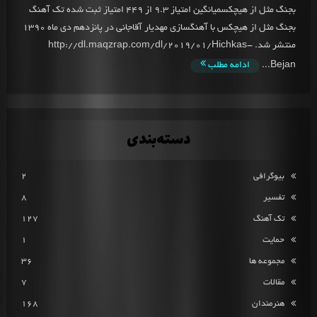
بجنگ مثل از هیچکسمیانگین امتیاز 9.3 از 449 امتیاز ثبت شده تک آهنگ
بجنگ مثل از هیچکس با آهنگسازی مهدیار آقاجانی در پانزدهم دی ماه 1390
منتشر شد. http://dl.maqzrap.com/dl/2019/01/Hichkas-
Bejan...
ادامه مطلب
دسته‌بندی
بیوگرافی
2
تفسیر
8
تک آهنگ
127
حمایت
1
مجموعه ها
36
مقالات
7
هنرمندان
168