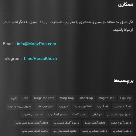
همکاری
اگر مایل به مقاله نویسی و همکاری با مغز رپ هستید، از راه ایمیل یا تلگرام با ما در
ارتباط باشید.
Email :
info@MaqzRap.com
Telegram:
T.me/ParsaKhosh
برچسب‌ها
Hip Hop
Maghz Rap
MaqzRap
Maqz Rap
MaqzRap.com
Rap
آلبوم
آهنگ جدید رپ
آهنگ رپ
آهنگ رپ جدید
اخبار رپ
اخبار هیپ هاپ
به روزترین سایت رپ
به روز ترین سایت رپی
بیوگرافی
تفسیر آهنگ
تفسیر آهنگ رپ
جدیدترین های رپ
دانلود آلبوم جدید
دانلود آهنگ جدید
دانلود آهنگ جدید رپ
دانلود آهنگ جدید هیپ هاپ
دانلود آهنگ رپ
دانلود آهنگ رپ جدید
دانلود آهنگ های رپ
دانلود آهنگ هیپ هاپ