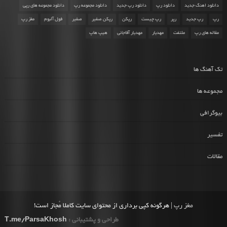
دانلود اهنگ جدید
دانلود رپ
دانلود رپ جدید
دانلود مجموعه رپ
دانلود مجموعه های رپی
رپ
رپ جدید
رپر
رپ چیست
رپکن
رپکن صفیر
صفیر
فول آلبوم
مغز رپ
مقاله های رپ
ملتفت
مهدیار
مهدیار آقاجانی
هیپ هاپ
تک آهنگ ها
مجموعه ها
بیوگرافی
تفسیر
مقالات
مغز رپ
| هرگونه کپی برداری از محتوای سایت کاملا مُجاز است!
طراحی و پشتیبانی :
T.me/ParsaKhosh