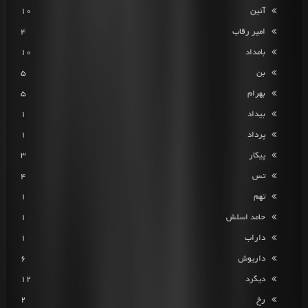
آئین
10
امیر رقاب
4
بامداد
10
بن
5
بهرام
5
بیداد
1
پرداد
1
پیکار
3
تس
4
تهم
1
حامد اسلش
1
داراب
1
داریوش
6
دیگرد
12
رخ
2