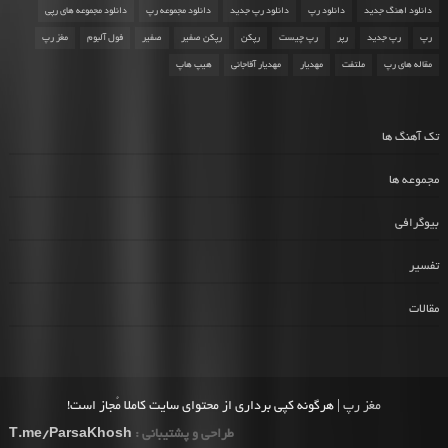
دانلود اهنگ جدید
دانلود رپ
دانلود رپ جدید
دانلود مجموعه رپ
دانلود مجموعه های رپی
رپ
رپ جدید
رپر
رپ چیست
رپکن
رپکن صفیر
صفیر
فول آلبوم
مغز رپ
مقاله های رپ
ملتفت
مهدیار
مهدیار آقاجانی
هیپ هاپ
تک آهنگ ها
مجموعه ها
بیوگرافی
تفسیر
مقالات
مغز رپ
| هرگونه کپی برداری از محتوای سایت کاملا مُجاز است!
طراحی و پشتیبانی :
T.me/ParsaKhosh