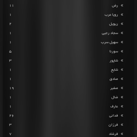
رض
11
رویا عرب
1
ریویل
2
سجاد رجبی
1
سهیل سرب
1
سورنا
5
شاپور
3
شایع
1
صادق
1
صفیر
19
ضال
1
عارف
1
فدائی
26
فرزان
3
فرشاد
7