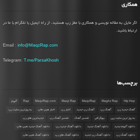
همکاری
اگر مایل به مقاله نویسی و همکاری با مغز رپ هستید، از راه ایمیل یا تلگرام با ما در
ارتباط باشید.
Email :
info@MaqzRap.com
Telegram:
T.me/ParsaKhosh
برچسب‌ها
Hip Hop
Maghz Rap
MaqzRap
Maqz Rap
MaqzRap.com
Rap
آلبوم
آهنگ جدید رپ
آهنگ رپ
آهنگ رپ جدید
اخبار رپ
اخبار هیپ هاپ
به روزترین سایت رپ
به روز ترین سایت رپی
بیوگرافی
تفسیر آهنگ
تفسیر آهنگ رپ
جدیدترین های رپ
دانلود آلبوم جدید
دانلود آهنگ جدید
دانلود آهنگ جدید رپ
دانلود آهنگ جدید هیپ هاپ
دانلود آهنگ رپ
دانلود آهنگ رپ جدید
دانلود آهنگ های رپ
دانلود آهنگ هیپ هاپ