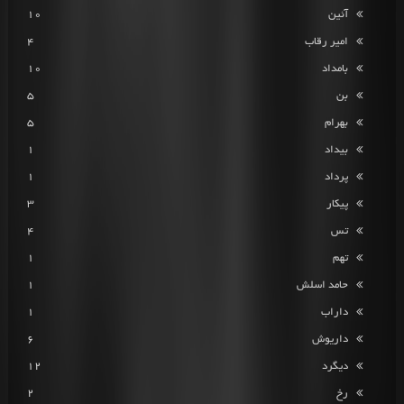
آئین
10
امیر رقاب
4
بامداد
10
بن
5
بهرام
5
بیداد
1
پرداد
1
پیکار
3
تس
4
تهم
1
حامد اسلش
1
داراب
1
داریوش
6
دیگرد
12
رخ
2