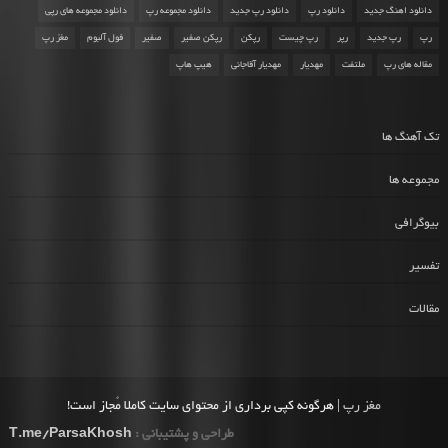
دانلود اهنگ جدید
دانلود رپ
دانلود رپ جدید
دانلود مجموعه رپ
دانلود مجموعه های رپی
رپ
رپ جدید
رپر
رپ چیست
رپکن
رپکن صفیر
صفیر
فول آلبوم
مغز رپ
مقاله های رپ
ملتفت
مهدیار
مهدیار آقاجانی
هیپ هاپ
تک آهنگ ها
مجموعه ها
بیوگرافی
تفسیر
مقالات
مغز رپ
| هرگونه کپی برداری از محتوای سایت کاملا مُجاز است!
طراحی و پشتیبانی :
T.me/ParsaKhosh