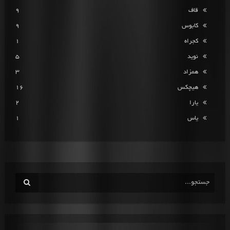
قاف
9
کابوس
9
کجراه
1
نوید
5
همزاد
3
هیچکس
16
یارا
2
یاس
1