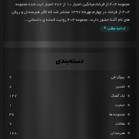
مجموعه 404 از فرشادمیانگین امتیاز 10 از 262 امتیاز ثبت شده مجموعه
404 از فرشاد در چهارم مهرماه 1397 منتشر شد که اکثر هنرمندان و رپکن
های نام آشنا حضور دارند. مجموعه 404 روایت کننده ی داستانی...
ادامه مطلب
دسته‌بندی
بیوگرافی
2
تفسیر
8
تک آهنگ
127
حمایت
1
مجموعه ها
36
مقالات
7
هنرمندان
168