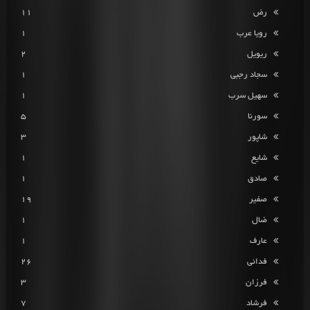
رض
11
رویا عرب
1
ریویل
2
سجاد رجبی
1
سهیل سرب
1
سورنا
5
شاپور
3
شایع
1
صادق
1
صفیر
19
ضال
1
عارف
1
فدائی
26
فرزان
3
فرشاد
7