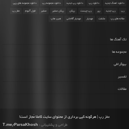
دانلود اهنگ جدید
دانلود رپ
دانلود رپ جدید
دانلود مجموعه رپ
دانلود مجموعه های رپی
رپ
رپ جدید
رپر
رپ چیست
رپکن
رپکن صفیر
صفیر
فول آلبوم
مغز رپ
مقاله های رپ
ملتفت
مهدیار
مهدیار آقاجانی
هیپ هاپ
تک آهنگ ها
مجموعه ها
بیوگرافی
تفسیر
مقالات
مغز رپ
| هرگونه کپی برداری از محتوای سایت کاملا مُجاز است!
طراحی و پشتیبانی :
T.me/ParsaKhosh