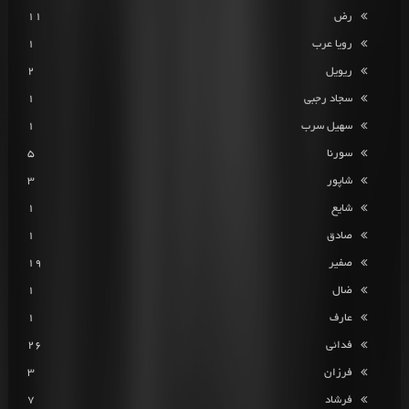
رض
11
رویا عرب
1
ریویل
2
سجاد رجبی
1
سهیل سرب
1
سورنا
5
شاپور
3
شایع
1
صادق
1
صفیر
19
ضال
1
عارف
1
فدائی
26
فرزان
3
فرشاد
7