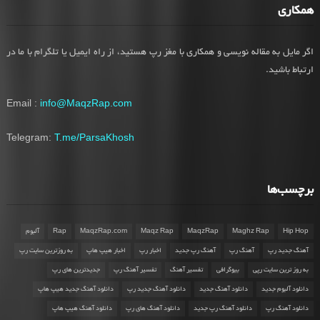
همکاری
اگر مایل به مقاله نویسی و همکاری با مغز رپ هستید، از راه ایمیل یا تلگرام با ما در
ارتباط باشید.
Email :
info@MaqzRap.com
Telegram:
T.me/ParsaKhosh
برچسب‌ها
Hip Hop
Maghz Rap
MaqzRap
Maqz Rap
MaqzRap.com
Rap
آلبوم
آهنگ جدید رپ
آهنگ رپ
آهنگ رپ جدید
اخبار رپ
اخبار هیپ هاپ
به روزترین سایت رپ
به روز ترین سایت رپی
بیوگرافی
تفسیر آهنگ
تفسیر آهنگ رپ
جدیدترین های رپ
دانلود آلبوم جدید
دانلود آهنگ جدید
دانلود آهنگ جدید رپ
دانلود آهنگ جدید هیپ هاپ
دانلود آهنگ رپ
دانلود آهنگ رپ جدید
دانلود آهنگ های رپ
دانلود آهنگ هیپ هاپ