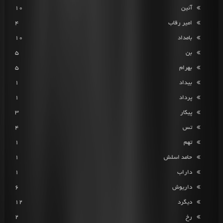
آئین
10
امیر رقاب
4
بامداد
10
بن
5
بهرام
5
بیداد
1
پرداد
1
پیکار
3
تس
4
تهم
1
حامد اسلش
1
داراب
1
داریوش
6
دیگرد
12
رخ
2