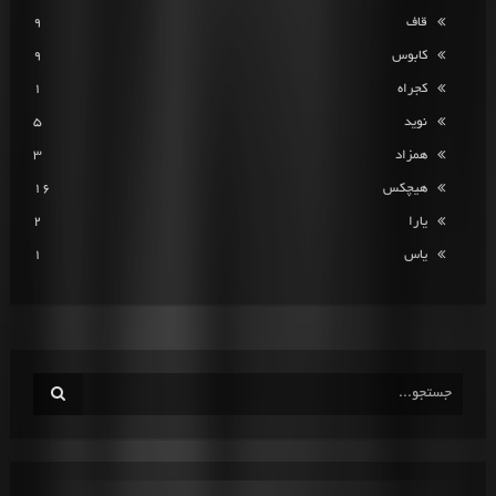
قاف
9
کابوس
9
کجراه
1
نوید
5
همزاد
3
هیچکس
16
یارا
2
یاس
1