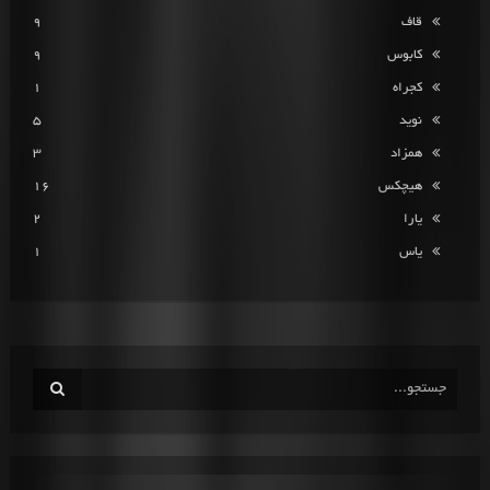
قاف
9
کابوس
9
کجراه
1
نوید
5
همزاد
3
هیچکس
16
یارا
2
یاس
1