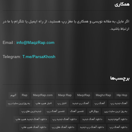
همکاری
اگر مایل به مقاله نویسی و همکاری با مغز رپ هستید، از راه ایمیل یا تلگرام با ما در
ارتباط باشید.
Email :
info@MaqzRap.com
Telegram:
T.me/ParsaKhosh
برچسب‌ها
Hip Hop
Maghz Rap
MaqzRap
Maqz Rap
MaqzRap.com
Rap
آلبوم
آهنگ جدید رپ
آهنگ رپ
آهنگ رپ جدید
اخبار رپ
اخبار هیپ هاپ
به روزترین سایت رپ
به روز ترین سایت رپی
بیوگرافی
تفسیر آهنگ
تفسیر آهنگ رپ
جدیدترین های رپ
دانلود آلبوم جدید
دانلود آهنگ جدید
دانلود آهنگ جدید رپ
دانلود آهنگ جدید هیپ هاپ
دانلود آهنگ رپ
دانلود آهنگ رپ جدید
دانلود آهنگ های رپ
دانلود آهنگ هیپ هاپ