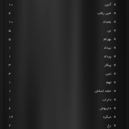
آئین
10
امیر رقاب
4
بامداد
10
بن
5
بهرام
5
بیداد
1
پرداد
1
پیکار
3
تس
4
تهم
1
حامد اسلش
1
داراب
1
داریوش
6
دیگرد
12
رخ
2