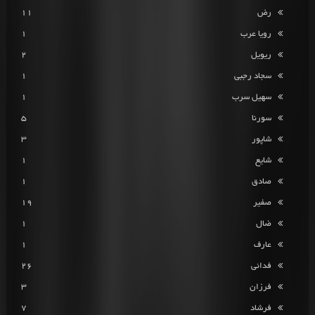
رض
11
رویا عرب
1
ریویل
2
سجاد رجبی
1
سهیل سرب
1
سورنا
5
شاپور
3
شایع
1
صادق
1
صفیر
19
ضال
1
عارف
1
فدائی
26
فرزان
3
فرشاد
7