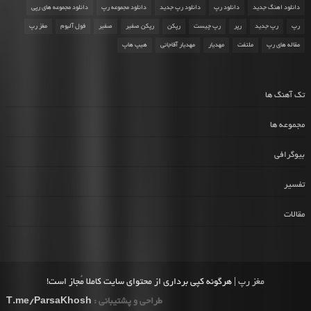
دانلود اهنگ جدید
دانلود رپ
دانلود رپ جدید
دانلود مجموعه رپ
دانلود مجموعه های رپی
رپ
رپ جدید
رپر
رپ چیست
رپکن
رپکن صفیر
صفیر
فول آلبوم
مغز رپ
مقاله های رپ
ملتفت
مهدیار
مهدیار آقاجانی
هیپ هاپ
تک آهنگ ها
مجموعه ها
بیوگرافی
تفسیر
مقالات
مغز رپ
| هرگونه کپی برداری از محتوای سایت کاملا مُجاز است!
طراحی و پشتیبانی :
T.me/ParsaKhosh