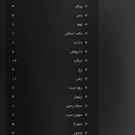
پیکار
3
تس
4
تهم
1
حامد اسلش
1
داراب
1
داریوش
6
دیگرد
12
رخ
2
رض
11
رویا عرب
1
ریویل
2
سجاد رجبی
1
سهیل سرب
1
سورنا
5
شاپور
3