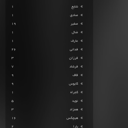
شایع
1
صادق
1
صفیر
19
ضال
1
عارف
1
فدائی
26
فرزان
3
فرشاد
7
قاف
9
کابوس
9
کجراه
1
نوید
5
همزاد
3
هیچکس
16
یارا
2