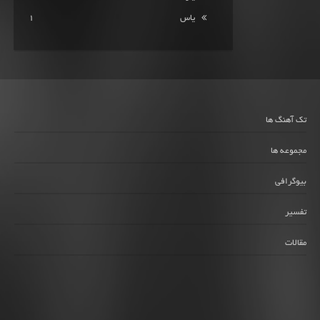
یاس
1
تک آهنگ ها
مجموعه ها
بیوگرافی
تفسیر
مقالات