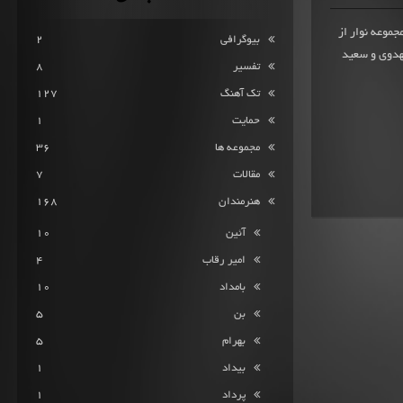
100 امتیاز ثبت شده مجموعه نوار از
بیوگرافی
2
ینا مهدوی و سعید
تفسیر
8
تک آهنگ
127
حمایت
1
مجموعه ها
36
مقالات
7
هنرمندان
168
آئین
10
امیر رقاب
4
بامداد
10
بن
5
بهرام
5
بیداد
1
پرداد
1