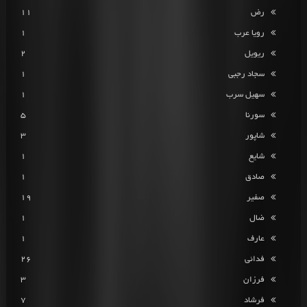
رض
11
رویا عرب
1
ریویل
2
سجاد رجبی
1
سهیل سرب
1
سورنا
5
شاپور
3
شایع
1
صادق
1
صفیر
19
ضال
1
عارف
1
فدائی
26
فرزان
3
فرشاد
7