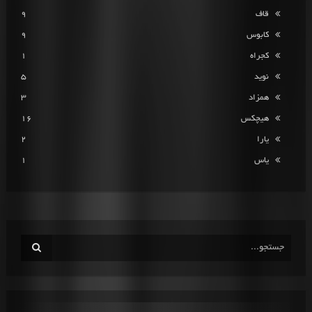
قاف
9
کابوس
9
کجراه
1
نوید
5
همزاد
3
هیچکس
16
یارا
2
یاس
1