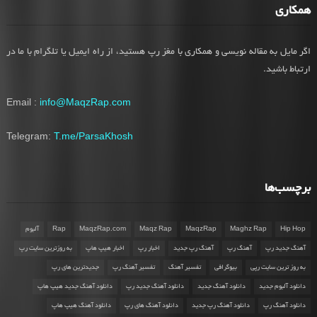
همکاری
اگر مایل به مقاله نویسی و همکاری با مغز رپ هستید، از راه ایمیل یا تلگرام با ما در
ارتباط باشید.
Email :
info@MaqzRap.com
Telegram:
T.me/ParsaKhosh
برچسب‌ها
Hip Hop
Maghz Rap
MaqzRap
Maqz Rap
MaqzRap.com
Rap
آلبوم
آهنگ جدید رپ
آهنگ رپ
آهنگ رپ جدید
اخبار رپ
اخبار هیپ هاپ
به روزترین سایت رپ
به روز ترین سایت رپی
بیوگرافی
تفسیر آهنگ
تفسیر آهنگ رپ
جدیدترین های رپ
دانلود آلبوم جدید
دانلود آهنگ جدید
دانلود آهنگ جدید رپ
دانلود آهنگ جدید هیپ هاپ
دانلود آهنگ رپ
دانلود آهنگ رپ جدید
دانلود آهنگ های رپ
دانلود آهنگ هیپ هاپ