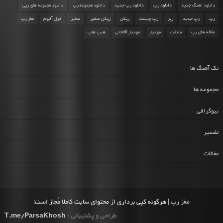
دانلود اهنگ جدید
دانلود رپ
دانلود رپ جدید
دانلود مجموعه رپ
دانلود مجموعه های رپی
رپ
رپ جدید
رپر
رپ چیست
رپکن
رپکن صفیر
صفیر
فول آلبوم
مغز رپ
مقاله های رپ
ملتفت
مهدیار
مهدیار آقاجانی
هیپ هاپ
تک آهنگ ها
مجموعه ها
بیوگرافی
تفسیر
مقالات
مغز رپ
| هرگونه کپی برداری از محتوای سایت کاملا مُجاز است!
طراحی و پشتیبانی :
T.me/ParsaKhosh