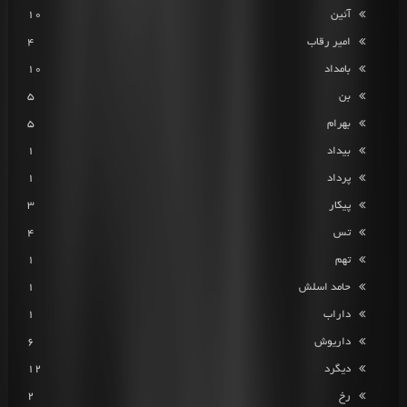
آئین
10
امیر رقاب
4
بامداد
10
بن
5
بهرام
5
بیداد
1
پرداد
1
پیکار
3
تس
4
تهم
1
حامد اسلش
1
داراب
1
داریوش
6
دیگرد
12
رخ
2