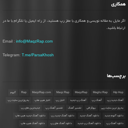
همکاری
اگر مایل به مقاله نویسی و همکاری با مغز رپ هستید، از راه ایمیل یا تلگرام با ما در
ارتباط باشید.
Email :
info@MaqzRap.com
Telegram:
T.me/ParsaKhosh
برچسب‌ها
Hip Hop
Maghz Rap
MaqzRap
Maqz Rap
MaqzRap.com
Rap
آلبوم
آهنگ جدید رپ
آهنگ رپ
آهنگ رپ جدید
اخبار رپ
اخبار هیپ هاپ
به روزترین سایت رپ
به روز ترین سایت رپی
بیوگرافی
تفسیر آهنگ
تفسیر آهنگ رپ
جدیدترین های رپ
دانلود آلبوم جدید
دانلود آهنگ جدید
دانلود آهنگ جدید رپ
دانلود آهنگ جدید هیپ هاپ
دانلود آهنگ رپ
دانلود آهنگ رپ جدید
دانلود آهنگ های رپ
دانلود آهنگ هیپ هاپ