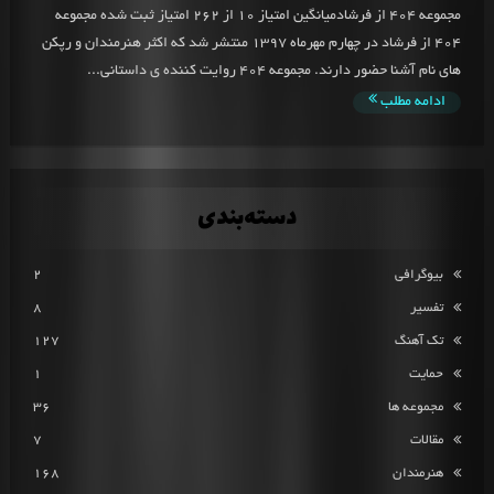
مجموعه 404 از فرشادمیانگین امتیاز 10 از 262 امتیاز ثبت شده مجموعه
404 از فرشاد در چهارم مهرماه 1397 منتشر شد که اکثر هنرمندان و رپکن
های نام آشنا حضور دارند. مجموعه 404 روایت کننده ی داستانی...
ادامه مطلب
دسته‌بندی
بیوگرافی
2
تفسیر
8
تک آهنگ
127
حمایت
1
مجموعه ها
36
مقالات
7
هنرمندان
168