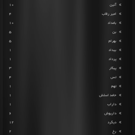
آئین
10
امیر رقاب
4
بامداد
10
بن
5
بهرام
5
بیداد
1
پرداد
1
پیکار
3
تس
4
تهم
1
حامد اسلش
1
داراب
1
داریوش
6
دیگرد
12
رخ
2