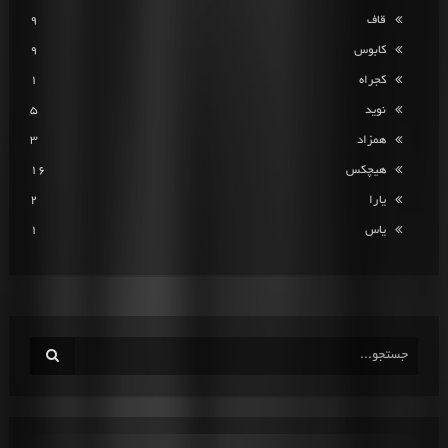
قاف
9
کابوس
9
کجراه
1
نوید
5
همزاد
3
هیچکس
16
یارا
2
یاس
1