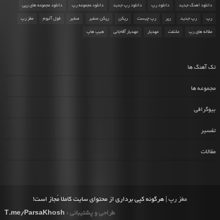
دانلود اهنگ جدید
دانلود رپ
دانلود رپ جدید
دانلود مجموعه رپ
دانلود مجموعه های رپی
رپ
رپ جدید
رپر
رپ چیست
رپکن
رپکن صفیر
صفیر
فول آلبوم
مغز رپ
مقاله های رپ
ملتفت
مهدیار
مهدیار آقاجانی
هیپ هاپ
تک آهنگ ها
مجموعه ها
بیوگرافی
تفسیر
مقالات
مغز رپ
| هرگونه کپی برداری از محتوای سایت کاملا مُجاز است!
طراحی و پشتیبانی :
T.me/ParsaKhosh