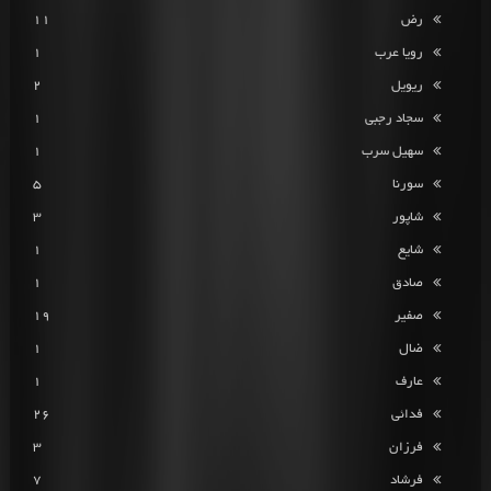
رض
11
رویا عرب
1
ریویل
2
سجاد رجبی
1
سهیل سرب
1
سورنا
5
شاپور
3
شایع
1
صادق
1
صفیر
19
ضال
1
عارف
1
فدائی
26
فرزان
3
فرشاد
7