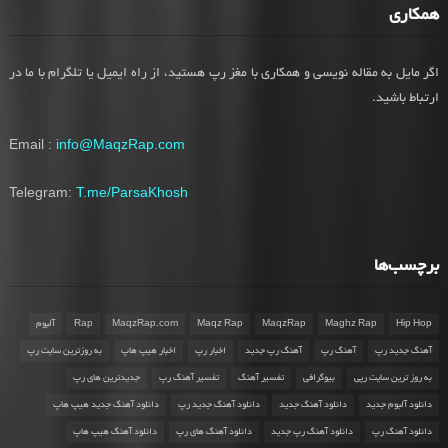
همکاری
اگر مایل به مقاله نویسی و همکاری با مغز رپ هستید، از راه ایمیل یا تلگرام با ما در
ارتباط باشید.
Email :
info@MaqzRap.com
Telegram:
T.me/ParsaKhosh
برچسب‌ها
Hip Hop
Maghz Rap
MaqzRap
Maqz Rap
MaqzRap.com
Rap
آلبوم
آهنگ جدید رپ
آهنگ رپ
آهنگ رپ جدید
اخبار رپ
اخبار هیپ هاپ
به روزترین سایت رپ
به روز ترین سایت رپی
بیوگرافی
تفسیر آهنگ
تفسیر آهنگ رپ
جدیدترین های رپ
دانلود آلبوم جدید
دانلود آهنگ جدید
دانلود آهنگ جدید رپ
دانلود آهنگ جدید هیپ هاپ
دانلود آهنگ رپ
دانلود آهنگ رپ جدید
دانلود آهنگ های رپ
دانلود آهنگ هیپ هاپ