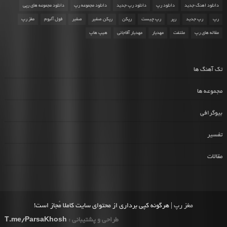
دانلود اهنگ جدید
دانلود رپ
دانلود رپ جدید
دانلود مجموعه رپ
دانلود مجموعه های رپی
رپ
رپ جدید
رپر
رپ چیست
رپکن
رپکن صفیر
صفیر
فول آلبوم
مغز رپ
مقاله های رپ
ملتفت
مهدیار
مهدیار آقاجانی
هیپ هاپ
تک آهنگ ها
مجموعه ها
بیوگرافی
تفسیر
مقالات
مغز رپ
| هرگونه کپی برداری از محتوای سایت کاملا مُجاز است!
طراحی و پشتیبانی :
T.me/ParsaKhosh