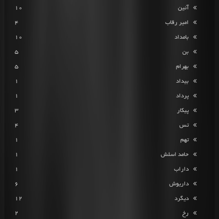
آئین
10
امیر رقاب
4
بامداد
10
بن
5
بهرام
5
بیداد
1
پرداد
1
پیکار
3
تس
4
تهم
1
حامد اسلش
1
داراب
1
داریوش
6
دیگرد
12
رخ
2