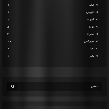
قاف
9
کابوس
9
کجراه
1
نوید
5
همزاد
3
هیچکس
16
یارا
2
یاس
1