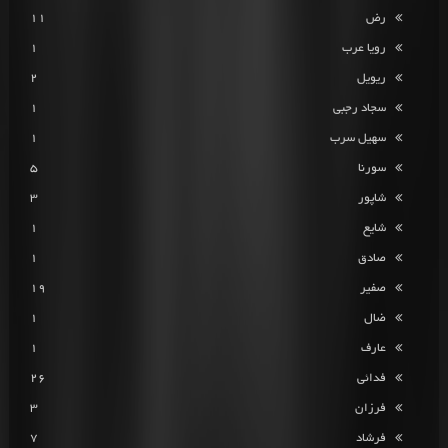
رض
11
رویا عرب
1
ریویل
2
سجاد رجبی
1
سهیل سرب
1
سورنا
5
شاپور
3
شایع
1
صادق
1
صفیر
19
ضال
1
عارف
1
فدائی
26
فرزان
3
فرشاد
7