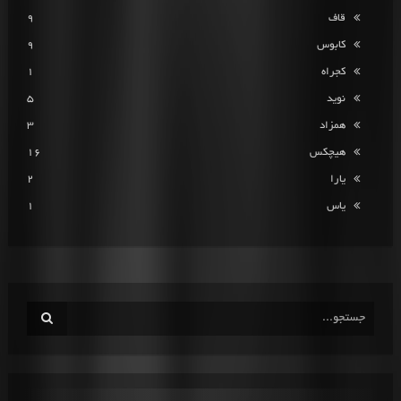
قاف
9
کابوس
9
کجراه
1
نوید
5
همزاد
3
هیچکس
16
یارا
2
یاس
1