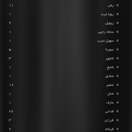
رض
11
رویا عرب
1
ریویل
2
سجاد رجبی
1
سهیل سرب
1
سورنا
5
شاپور
3
شایع
1
صادق
1
صفیر
19
ضال
1
عارف
1
فدائی
26
فرزان
3
فرشاد
7