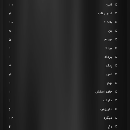
آئین
10
امیر رقاب
4
بامداد
10
بن
5
بهرام
5
بیداد
1
پرداد
1
پیکار
3
تس
4
تهم
1
حامد اسلش
1
داراب
1
داریوش
6
دیگرد
12
رخ
2