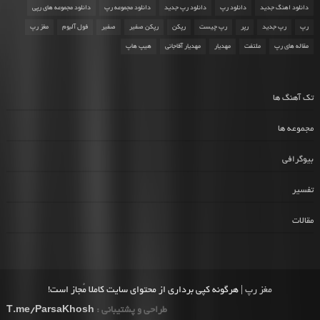
دانلود اهنگ جدید
دانلود رپ
دانلود رپ جدید
دانلود مجموعه رپ
دانلود مجموعه های رپی
رپ
رپ جدید
رپر
رپ چیست
رپکن
رپکن صفیر
صفیر
فول آلبوم
مغز رپ
مقاله های رپ
ملتفت
مهدیار
مهدیار آقاجانی
هیپ هاپ
تک آهنگ ها
مجموعه ها
بیوگرافی
تفسیر
مقالات
مغز رپ
| هرگونه کپی برداری از محتوای سایت کاملا مُجاز است!
طراحی و پشتیبانی :
T.me/ParsaKhosh