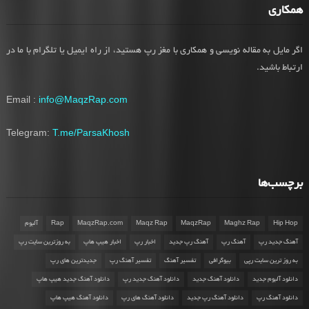
همکاری
اگر مایل به مقاله نویسی و همکاری با مغز رپ هستید، از راه ایمیل یا تلگرام با ما در
ارتباط باشید.
Email :
info@MaqzRap.com
Telegram:
T.me/ParsaKhosh
برچسب‌ها
Hip Hop
Maghz Rap
MaqzRap
Maqz Rap
MaqzRap.com
Rap
آلبوم
آهنگ جدید رپ
آهنگ رپ
آهنگ رپ جدید
اخبار رپ
اخبار هیپ هاپ
به روزترین سایت رپ
به روز ترین سایت رپی
بیوگرافی
تفسیر آهنگ
تفسیر آهنگ رپ
جدیدترین های رپ
دانلود آلبوم جدید
دانلود آهنگ جدید
دانلود آهنگ جدید رپ
دانلود آهنگ جدید هیپ هاپ
دانلود آهنگ رپ
دانلود آهنگ رپ جدید
دانلود آهنگ های رپ
دانلود آهنگ هیپ هاپ