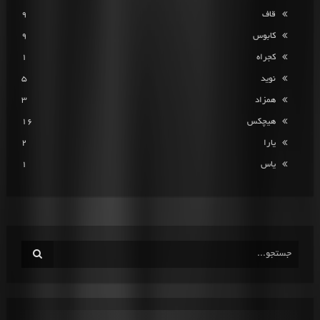
قاف
9
کابوس
9
کجراه
1
نوید
5
همزاد
3
هیچکس
16
یارا
2
یاس
1