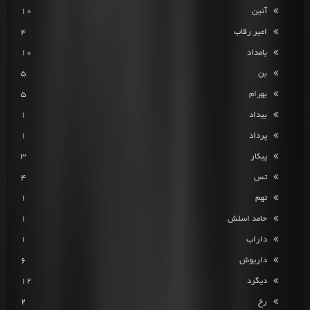
آئین
10
امیر رقاب
4
بامداد
10
بن
5
بهرام
5
بیداد
1
پرداد
1
پیکار
3
تس
4
تهم
1
حامد اسلش
1
داراب
1
داریوش
6
دیگرد
12
رخ
2