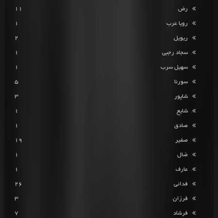
رض
11
رویا عرب
1
ریویل
2
سجاد رجبی
1
سهیل سرب
1
سورنا
5
شاپور
3
شایع
1
صادق
1
صفیر
19
ضال
1
عارف
1
فدائی
26
فرزان
3
فرشاد
7