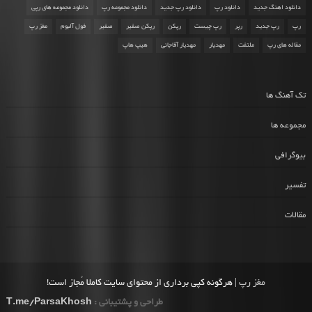
دانلود اهنگ جدید
دانلود رپ
دانلود رپ جدید
دانلود مجموعه رپ
دانلود مجموعه های رپی
رپ
رپ جدید
رپر
رپ چیست
رپکن
رپکن صفیر
صفیر
فول آلبوم
مغز رپ
مقاله های رپ
ملتفت
مهدیار
مهدیار آقاجانی
هیپ هاپ
تک آهنگ ها
مجموعه ها
بیوگرافی
تفسیر
مقالات
مغز رپ
| هرگونه کپی برداری از محتوای سایت کاملا مُجاز است!
طراحی و پشتیبانی :
T.me/ParsaKhosh