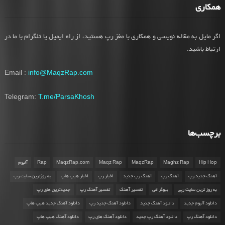
همکاری
اگر مایل به مقاله نویسی و همکاری با مغز رپ هستید، از راه ایمیل یا تلگرام با ما در
ارتباط باشید.
Email :
info@MaqzRap.com
Telegram:
T.me/ParsaKhosh
برچسب‌ها
Hip Hop
Maghz Rap
MaqzRap
Maqz Rap
MaqzRap.com
Rap
آلبوم
آهنگ جدید رپ
آهنگ رپ
آهنگ رپ جدید
اخبار رپ
اخبار هیپ هاپ
به روزترین سایت رپ
به روز ترین سایت رپی
بیوگرافی
تفسیر آهنگ
تفسیر آهنگ رپ
جدیدترین های رپ
دانلود آلبوم جدید
دانلود آهنگ جدید
دانلود آهنگ جدید رپ
دانلود آهنگ جدید هیپ هاپ
دانلود آهنگ رپ
دانلود آهنگ رپ جدید
دانلود آهنگ های رپ
دانلود آهنگ هیپ هاپ